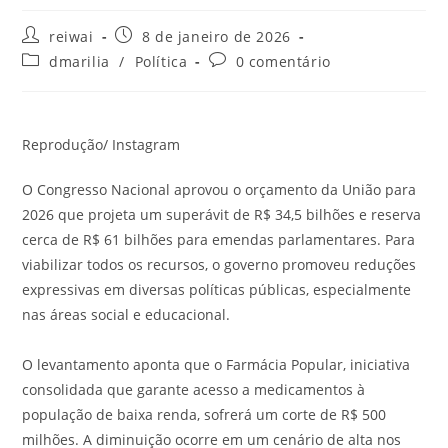
Autor
Post
reiwai
8 de janeiro de 2026
do
publicado:
Categoria
Comentários
dmarilia
/
Política
0 comentário
post:
do
do
post:
post:
Reprodução/ Instagram
O Congresso Nacional aprovou o orçamento da União para
2026 que projeta um superávit de R$ 34,5 bilhões e reserva
cerca de R$ 61 bilhões para emendas parlamentares. Para
viabilizar todos os recursos, o governo promoveu reduções
expressivas em diversas políticas públicas, especialmente
nas áreas social e educacional.
O levantamento aponta que o Farmácia Popular, iniciativa
consolidada que garante acesso a medicamentos à
população de baixa renda, sofrerá um corte de R$ 500
milhões. A diminuição ocorre em um cenário de alta nos