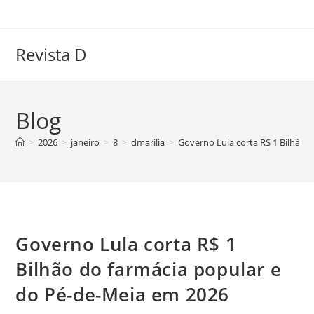
Ir
para
o
Revista D
conteúdo
Blog
>
2026
>
janeiro
>
8
>
dmarilia
>
Governo Lula corta R$ 1 Bilhão 
Governo Lula corta R$ 1
Bilhão do farmácia popular e
do Pé-de-Meia em 2026