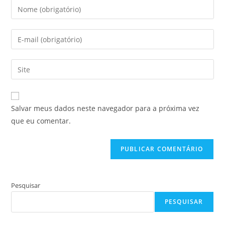
Digite
seu
nome
Digite
ou
seu
nome
endereço
Digite
de
de
o
usuário
e-
URL
para
mail
do
comentar
Salvar meus dados neste navegador para a próxima vez
para
seu
que eu comentar.
comentar
site
(opcional)
Pesquisar
PESQUISAR