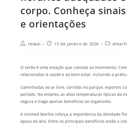
corpo. Conheça sinais
e orientações
Autor
Post
Categoria
reiwai
15 de janeiro de 2026
dmaril
do
publicado:
do
post:
post:
O verão é uma estação que convida ao movimento. Com 
relacionadas à saúde e ao bem-estar, incluindo a prática
Caminhadas ao ar livre, corridas no parque, esportes co
período. No entanto, as altas temperaturas típicas da e
segura e traga apenas benefícios ao organismo.
A Unimed Marília reforça a importância da atividade f
época do ano. Entre os principais benefícios estão o con