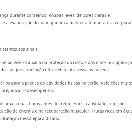
ça durante os treinos. Roupas leves, de cores claras e
ão e a evaporação do suor ajudam a manter a temperatura corporal
 atentos aos sinais
né ou viseira auxilia na proteção do rosto e dos olhos, e a aplicaç
os, já que a radiação ultravioleta atravessa as nuvens.
ios para a prática de atividades físicas no verão. Refeições muit
e prejudicar o desempenho.
de uma a duas horas antes do treino. Após a atividade, refeições
ição de energia e na recuperação muscular. Frutas ricas em água
hidratação nessa época do ano.