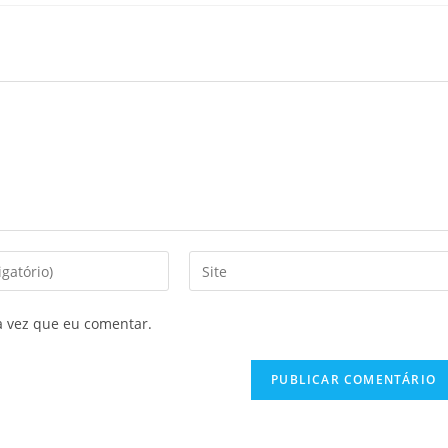
Digite
o
URL
a vez que eu comentar.
do
seu
site
(opcional)