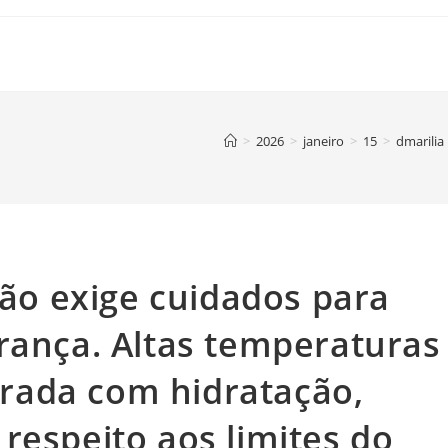
>
2026
>
janeiro
>
15
>
dmarilia
rão exige cuidados para
rança. Altas temperaturas
rada com hidratação,
respeito aos limites do