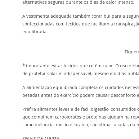
alternativas seguras durante os dias de calor intenso.
A vestimenta adequada também contribui para a seguran
confeccionadas com tecidos que facilitam a transpiraç
equilibrada.
Fiquem
É importante evitar tecidos que retêm calor. O uso de bo
de protetor solar é indispensável, mesmo em dias nublad
A alimentação equilibrada completa os cuidados necessár
pesadas antes do exercício podem causar desconforto 
Prefira alimentos leves e de fácil digestão, consumidos 
que combinem carboidratos e proteínas ajudam na repos
como melancia, melão e laranja, são ótimas aliadas da 
SINAIS DE ALERTA