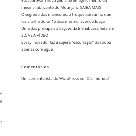
EUA aprovam nova pílula de emagrecimento da
o
mesma fabricante do Mounjaro; SAIBA MAIS
O segredo das manicures: o truque baratinho que
faz a unha durar 15 dias mesmo lavando louça
Uma das principais atrações da Bienal, casa feita em
3D; VEJA VÍDEO
Spray inovador faz a sujeira “escorregar” da roupa
apenas com água
Comentários
Um comentarista do WordPress
em
Olá, mundo!
e
ja
r