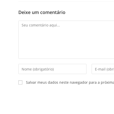
Deixe um comentário
Comentário
Digite
Digite
seu
seu
nome
endereço
Salvar meus dados neste navegador para a próxim
ou
de
nome
e-
de
mail
usuário
para
para
comentar