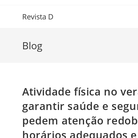
Ir
para
Revista D
o
conteúdo
Blog
Atividade física no ve
garantir saúde e segu
pedem atenção redob
horários adequados e 