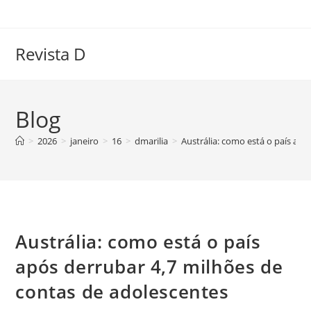
Ir
para
o
Revista D
conteúdo
Blog
>
2026
>
janeiro
>
16
>
dmarilia
>
Austrália: como está o país ap
Austrália: como está o país
após derrubar 4,7 milhões de
contas de adolescentes