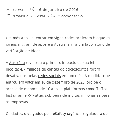
Autor
Post
reiwai
16 de janeiro de 2026
do
publicado:
Categoria
Comentários
dmarilia
/
Geral
0 comentário
post:
do
do
post:
post:
Um mês após lei entrar em vigor, redes aceleram bloqueios,
jovens migram de apps e a Austrália vira um laboratório de
verificação de idade
A
Austrália
registrou o primeiro impacto da sua lei
inédita:
4,7 milhões de contas
de adolescentes foram
desativadas pelas
redes sociais
em um mês. A medida, que
entrou em vigor em 10 de dezembro de 2025, proíbe o
acesso de menores de 16 anos a plataformas como TikTok,
Instagram e X/Twitter, sob pena de multas milionárias para
as empresas.
Os dados,
divulgados pela
eSafety
(agência reguladora de