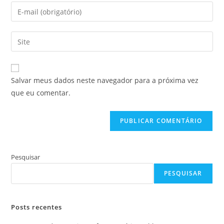
nome
Digite
ou
seu
nome
endereço
Digite
de
de
o
usuário
e-
URL
para
mail
do
comentar
Salvar meus dados neste navegador para a próxima vez
para
seu
que eu comentar.
comentar
site
(opcional)
Pesquisar
PESQUISAR
Posts recentes