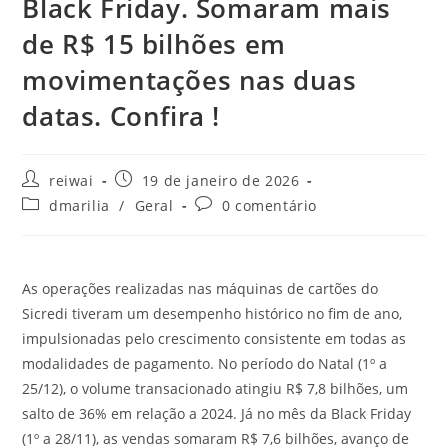
Black Friday. Somaram mais
de R$ 15 bilhões em
movimentações nas duas
datas. Confira !
Autor
Post
reiwai
19 de janeiro de 2026
do
publicado:
Categoria
Comentários
dmarilia
/
Geral
0 comentário
post:
do
do
post:
post:
As operações realizadas nas máquinas de cartões do
Sicredi tiveram um desempenho histórico no fim de ano,
impulsionadas pelo crescimento consistente em todas as
modalidades de pagamento. No período do Natal (1º a
25/12), o volume transacionado atingiu R$ 7,8 bilhões, um
salto de 36% em relação a 2024. Já no mês da Black Friday
(1º a 28/11), as vendas somaram R$ 7,6 bilhões, avanço de