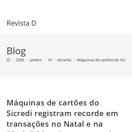
Ir
para
o
Revista D
conteúdo
Blog
>
2026
>
janeiro
>
19
>
dmarilia
>
Máquinas de cartões do Sicredi
Máquinas de cartões do
Sicredi registram recorde em
transações no Natal e na