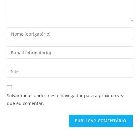
Digite
seu
nome
Digite
ou
seu
nome
endereço
Digite
de
de
o
usuário
e-
URL
para
mail
do
comentar
Salvar meus dados neste navegador para a próxima vez
para
seu
que eu comentar.
comentar
site
(opcional)