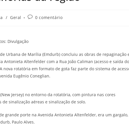
Comentários
ia
/
Geral
0 comentário
do
post:
tos: Divulgação
ade Urbana de Marília (Emdurb) concluiu as obras de repaginação 
a Antonieta Altenfelder com a Rua João Caliman (acesso e saída d
A nova rotatória em formato de gota faz parte do sistema de acess
Avenida Eugênio Coneglian.
New Jersey) no entorno da rotatória, com pintura nas cores
de sinalização aéreas e sinalização de solo.
de grande porte na Avenida Antonieta Altenfelder, era um gargalo,
durb, Paulo Alves.