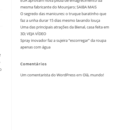
EUA aprovam nova pílula de emagrecimento da
mesma fabricante do Mounjaro; SAIBA MAIS
O segredo das manicures: o truque baratinho que
faz a unha durar 15 dias mesmo lavando louça
Uma das principais atrações da Bienal, casa feita em
3D; VEJA VÍDEO
Spray inovador faz a sujeira “escorregar” da roupa
apenas com água
e
o
Comentários
o
Um comentarista do WordPress
em
Olá, mundo!