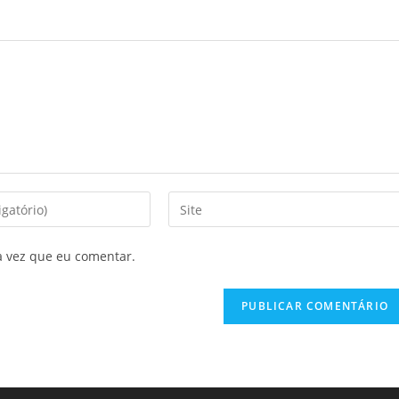
Digite
o
URL
a vez que eu comentar.
do
seu
site
(opcional)