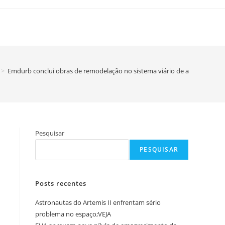
>
Emdurb conclui obras de remodelação no sistema viário de acesso e saíd
Pesquisar
PESQUISAR
Posts recentes
Astronautas do Artemis II enfrentam sério
problema no espaço;VEJA