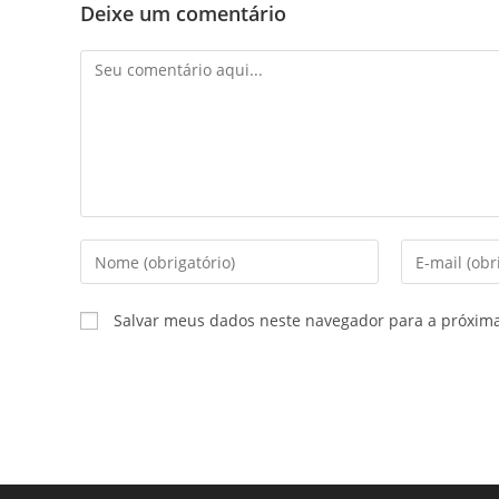
Deixe um comentário
Comentário
Digite
Digite
seu
seu
nome
endereço
Salvar meus dados neste navegador para a próxim
ou
de
nome
e-
de
mail
usuário
para
para
comentar
comentar