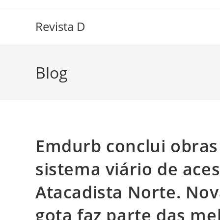
Ir
para
Revista D
o
conteúdo
Blog
Emdurb conclui obras
sistema viário de ace
Atacadista Norte. Nov
gota faz parte das me