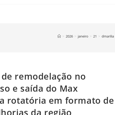
>
2026
>
janeiro
>
21
>
dmarilia
 de remodelação no
sso e saída do Max
a rotatória em formato de
lhorias da região