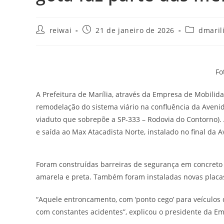
Autor
Post
Categoria
reiwai
21 de janeiro de 2026
dmaril
do
publicado:
do
post:
post:
Fo
A Prefeitura de Marília, através da Empresa de Mobilid
remodelação do sistema viário na confluência da Avenid
viaduto que sobrepõe a SP-333 – Rodovia do Contorno). 
e saída ao Max Atacadista Norte, instalado no final da 
Foram construídas barreiras de segurança em concreto (
amarela e preta. Também foram instaladas novas placas 
“Aquele entroncamento, com ‘ponto cego’ para veículos 
com constantes acidentes”, explicou o presidente da Em