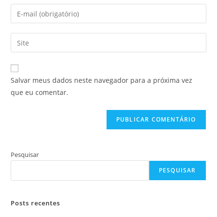
nome
Digite
ou
seu
nome
endereço
Digite
de
de
o
usuário
e-
URL
para
mail
do
comentar
Salvar meus dados neste navegador para a próxima vez
para
seu
que eu comentar.
comentar
site
(opcional)
Pesquisar
PESQUISAR
Posts recentes