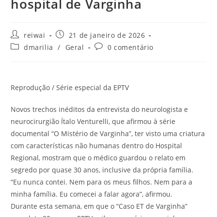
hospital de Varginha
Autor
Post
reiwai
21 de janeiro de 2026
do
publicado:
Categoria
Comentários
dmarilia
/
Geral
0 comentário
post:
do
do
post:
post:
Reprodução / Série especial da EPTV
Novos trechos inéditos da entrevista do neurologista e
neurocirurgião Ítalo Venturelli, que afirmou à série
documental “O Mistério de Varginha”, ter visto uma criatura
com características não humanas dentro do Hospital
Regional, mostram que o médico guardou o relato em
segredo por quase 30 anos, inclusive da própria família.
“Eu nunca contei. Nem para os meus filhos. Nem para a
minha família. Eu comecei a falar agora”, afirmou.
Durante esta semana, em que o “Caso ET de Varginha”