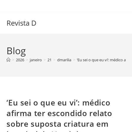
Ir
para
o
Revista D
conteúdo
Blog
>
2026
>
janeiro
>
21
>
dmarilia
>
‘Eu sei o que eu vi’: médico af
‘Eu sei o que eu vi’: médico
afirma ter escondido relato
sobre suposta criatura em