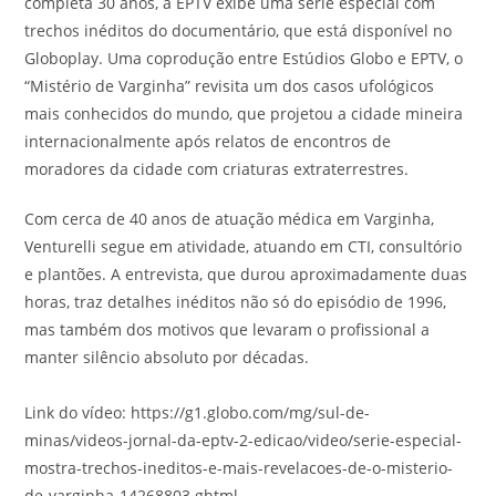
completa 30 anos, a EPTV exibe uma série especial com
trechos inéditos do documentário, que está disponível no
Globoplay. Uma coprodução entre Estúdios Globo e EPTV, o
“Mistério de Varginha” revisita um dos casos ufológicos
mais conhecidos do mundo, que projetou a cidade mineira
internacionalmente após relatos de encontros de
moradores da cidade com criaturas extraterrestres.
Com cerca de 40 anos de atuação médica em Varginha,
Venturelli segue em atividade, atuando em CTI, consultório
e plantões. A entrevista, que durou aproximadamente duas
horas, traz detalhes inéditos não só do episódio de 1996,
mas também dos motivos que levaram o profissional a
manter silêncio absoluto por décadas.
Link do vídeo: https://g1.globo.com/mg/sul-de-
minas/videos-jornal-da-eptv-2-edicao/video/serie-especial-
mostra-trechos-ineditos-e-mais-revelacoes-de-o-misterio-
de-varginha-14268803.ghtml