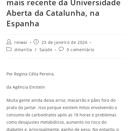
mais recente da Universidade
Aberta da Catalunha, na
Espanha
Autor
Post
reiwai
23 de janeiro de 2026
do
publicado:
Categoria
Comentários
dmarilia
/
Saúde
0 comentário
post:
do
do
post:
post:
Por Regina Célia Pereira,
da Agência Einstein
Muita gente ainda deixa arroz, macarrão e pães fora do
prato do jantar. Isso porque existem mitos envolvendo o
consumo de carboidratos após as 18 horas e problemas
como desajustes metabólicos, aumento no risco do
diabetes e, principalmente, ganho de peso. No entanto, o