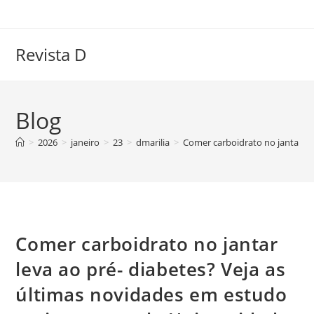
Ir
para
o
Revista D
conteúdo
Blog
>
2026
>
janeiro
>
23
>
dmarilia
>
Comer carboidrato no jantar le
Comer carboidrato no jantar
leva ao pré- diabetes? Veja as
últimas novidades em estudo