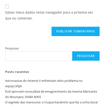
e-
URL
para
mail
do
comentar
Salvar meus dados neste navegador para a próxima vez
para
seu
que eu comentar.
comentar
site
(opcional)
Pesquisar
PESQUISAR
Posts recentes
Astronautas do Artemis II enfrentam sério problema no
espaço;VEJA
EUA aprovam nova pílula de emagrecimento da mesma fabricante
do Mounjaro; SAIBA MAIS
O segredo das manicures: o truque baratinho que faz a unha durar