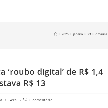
>
2026
>
janeiro
>
23
>
dmarilia
a ‘roubo digital’ de R$ 1,4
stava R$ 13
Comentários
ia
/
Geral
0 comentário
do