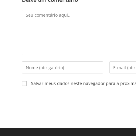
Comentário
Digite
Digite
seu
seu
nome
endereço
Salvar meus dados neste navegador para a próxim
ou
de
nome
e-
de
mail
usuário
para
para
comentar
comentar