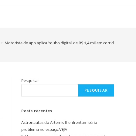
>
Motorista de app aplica ‘roubo digital’ de R$ 1,4 mil em corrida que custa
Pesquisar
PESQUISAR
Posts recentes
Astronautas do Artemis II enfrentam sério
problema no espaço;VEJA