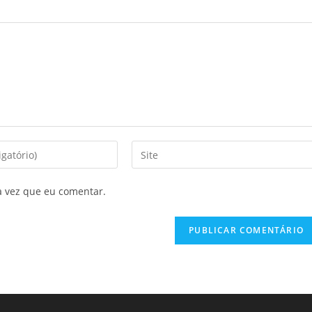
Digite
o
URL
a vez que eu comentar.
do
seu
site
(opcional)