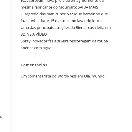
EUA aprovam nova pílula de emagrecimento da
mesma fabricante do Mounjaro; SAIBA MAIS
O segredo das manicures: o truque baratinho que
faz a unha durar 15 dias mesmo lavando louça
Uma das principais atrações da Bienal, casa feita em
3D; VEJA VÍDEO
Spray inovador faz a sujeira “escorregar” da roupa
apenas com água
Comentários
Um comentarista do WordPress
em
Olá, mundo!
o.