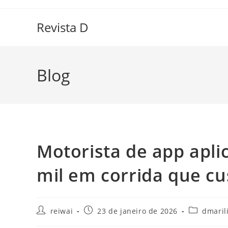
Ir
para
Revista D
o
conteúdo
Blog
Motorista de app aplic
mil em corrida que cu
Autor
Post
Categoria
reiwai
23 de janeiro de 2026
dmaril
do
publicado:
do