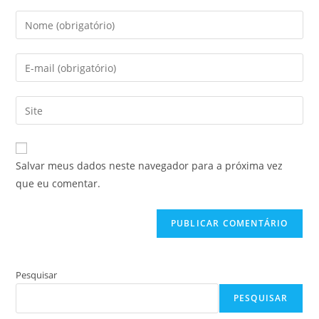
Digite
seu
nome
Digite
ou
seu
nome
endereço
Digite
de
de
o
usuário
e-
URL
para
mail
do
comentar
Salvar meus dados neste navegador para a próxima vez
para
seu
que eu comentar.
comentar
site
(opcional)
Pesquisar
PESQUISAR