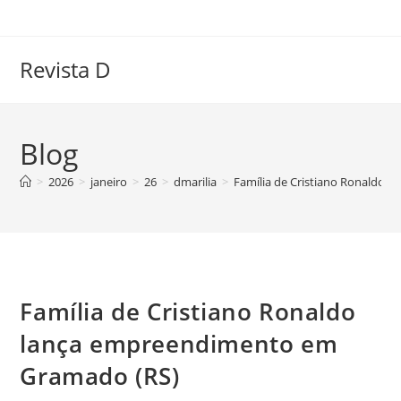
Ir
para
o
Revista D
conteúdo
Blog
>
2026
>
janeiro
>
26
>
dmarilia
>
Família de Cristiano Ronaldo 
Família de Cristiano Ronaldo
lança empreendimento em
Gramado (RS)