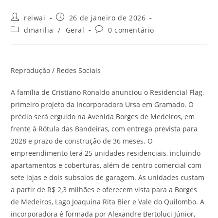
Autor
Post
reiwai
26 de janeiro de 2026
do
publicado:
Categoria
Comentários
dmarilia
/
Geral
0 comentário
post:
do
do
post:
post:
Reprodução / Redes Sociais
A família de Cristiano Ronaldo anunciou o Residencial Flag,
primeiro projeto da Incorporadora Ursa em Gramado. O
prédio será erguido na Avenida Borges de Medeiros, em
frente à Rótula das Bandeiras, com entrega prevista para
2028 e prazo de construção de 36 meses. O
empreendimento terá 25 unidades residenciais, incluindo
apartamentos e coberturas, além de centro comercial com
sete lojas e dois subsolos de garagem. As unidades custam
a partir de R$ 2,3 milhões e oferecem vista para a Borges
de Medeiros, Lago Joaquina Rita Bier e Vale do Quilombo. A
incorporadora é formada por Alexandre Bertoluci Júnior,