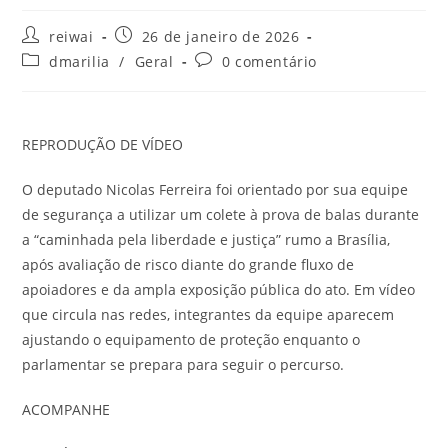
Autor
Post
reiwai
26 de janeiro de 2026
do
publicado:
Categoria
Comentários
dmarilia
/
Geral
0 comentário
post:
do
do
post:
post:
REPRODUÇÃO DE VÍDEO
O deputado Nicolas Ferreira foi orientado por sua equipe
de segurança a utilizar um colete à prova de balas durante
a “caminhada pela liberdade e justiça” rumo a Brasília,
após avaliação de risco diante do grande fluxo de
apoiadores e da ampla exposição pública do ato. Em vídeo
que circula nas redes, integrantes da equipe aparecem
ajustando o equipamento de proteção enquanto o
parlamentar se prepara para seguir o percurso.
ACOMPANHE