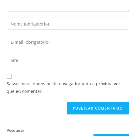
Digite
seu
nome
Digite
ou
seu
nome
endereço
Digite
de
de
o
usuário
e-
URL
para
mail
do
comentar
Salvar meus dados neste navegador para a próxima vez
para
seu
que eu comentar.
comentar
site
(opcional)
Pesquisar