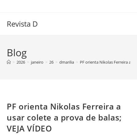
Ir
para
o
Revista D
conteúdo
Blog
>
2026
>
janeiro
>
26
>
dmarilia
>
PF orienta Nikolas Ferreira a us
PF orienta Nikolas Ferreira a
usar colete a prova de balas;
VEJA VÍDEO