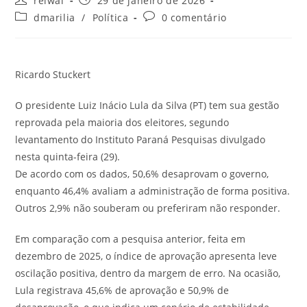
reiwai
29 de janeiro de 2026
do
publicado:
Categoria
Comentários
dmarilia
/
Política
0 comentário
post:
do
do
post:
post:
Ricardo Stuckert
O presidente Luiz Inácio Lula da Silva (PT) tem sua gestão
reprovada pela maioria dos eleitores, segundo
levantamento do Instituto Paraná Pesquisas divulgado
nesta quinta-feira (29).
De acordo com os dados, 50,6% desaprovam o governo,
enquanto 46,4% avaliam a administração de forma positiva.
Outros 2,9% não souberam ou preferiram não responder.
Em comparação com a pesquisa anterior, feita em
dezembro de 2025, o índice de aprovação apresenta leve
oscilação positiva, dentro da margem de erro. Na ocasião,
Lula registrava 45,6% de aprovação e 50,9% de