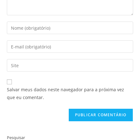
Digite
seu
nome
Digite
ou
seu
nome
endereço
Digite
de
de
o
usuário
e-
URL
para
mail
do
comentar
Salvar meus dados neste navegador para a próxima vez
para
seu
que eu comentar.
comentar
site
(opcional)
Pesquisar