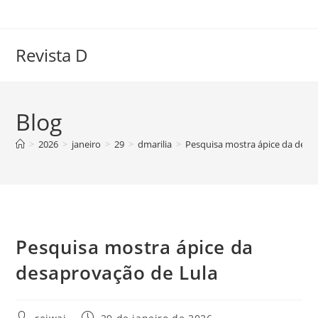
Ir
para
o
Revista D
conteúdo
Blog
>
2026
>
janeiro
>
29
>
dmarilia
>
Pesquisa mostra ápice da desa
Pesquisa mostra ápice da
desaprovação de Lula
Autor
Post