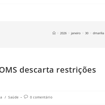
>
2026
>
janeiro
>
30
>
dmarilia
OMS descarta restrições
Comentários
ia
/
Saúde
0 comentário
do