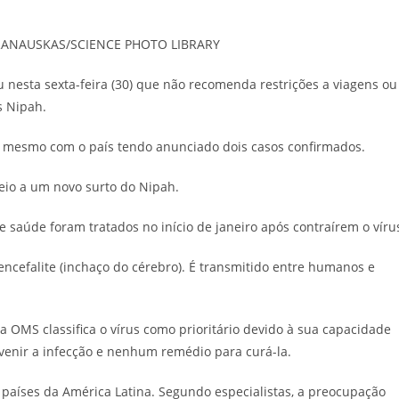
post:
 BARANAUSKAS/SCIENCE PHOTO LIBRARY
nesta sexta-feira (30) que não recomenda restrições a viagens ou
s Nipah.
s mesmo com o país tendo anunciado dois casos confirmados.
io a um novo surto do Nipah.
 saúde foram tratados no início de janeiro após contraírem o víru
ncefalite (inchaço do cérebro). É transmitido entre humanos e
 OMS classifica o vírus como prioritário devido à sua capacidade
enir a infecção e nenhum remédio para curá-la.
países da América Latina. Segundo especialistas, a preocupação