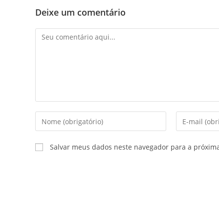
Deixe um comentário
Comentário
Digite
Digite
seu
seu
nome
endereço
Salvar meus dados neste navegador para a próxim
ou
de
nome
e-
de
mail
usuário
para
para
comentar
comentar