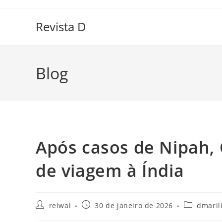
Ir
para
Revista D
o
conteúdo
Blog
Após casos de Nipah, 
de viagem à Índia
Autor
Post
Categoria
reiwai
30 de janeiro de 2026
dmaril
do
publicado:
do