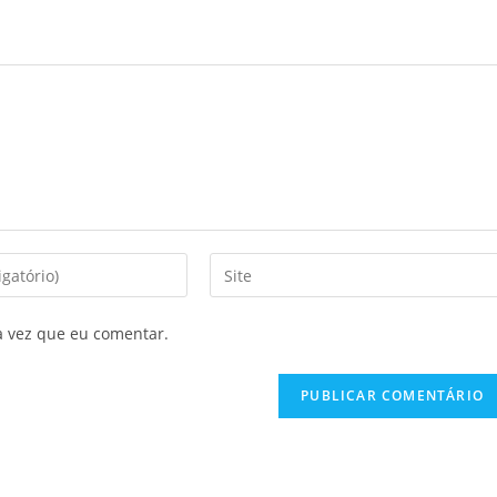
Digite
o
URL
a vez que eu comentar.
do
seu
site
(opcional)