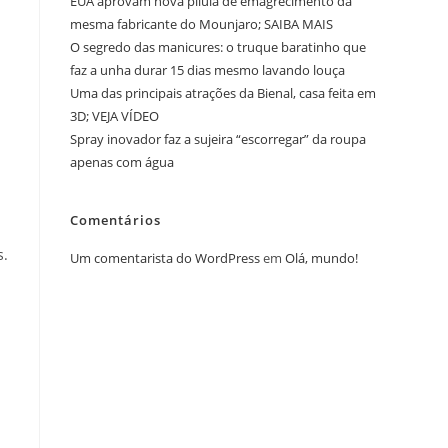
EUA aprovam nova pílula de emagrecimento da
mesma fabricante do Mounjaro; SAIBA MAIS
O segredo das manicures: o truque baratinho que
faz a unha durar 15 dias mesmo lavando louça
Uma das principais atrações da Bienal, casa feita em
3D; VEJA VÍDEO
Spray inovador faz a sujeira “escorregar” da roupa
apenas com água
Comentários
s.
Um comentarista do WordPress
em
Olá, mundo!