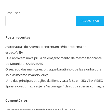
Pesquisar
PESQUISAR
Posts recentes
Astronautas do Artemis II enfrentam sério problema no
espaço;VEJA
EUA aprovam nova pílula de emagrecimento da mesma fabricante
do Mounjaro; SAIBA MAIS
O segredo das manicures: o truque baratinho que faz a unha durar
15 dias mesmo lavando louça
Uma das principais atrações da Bienal, casa feita em 3D; VEJA VÍDEO
Spray inovador faz a sujeira “escorregar” da roupa apenas com água
Comentários
Um comentarista do WordPress
em
Olá, mundo!