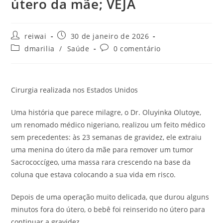
útero da mãe; VEJA
Autor
Post
reiwai
30 de janeiro de 2026
do
publicado:
Categoria
Comentários
dmarilia
/
Saúde
0 comentário
post:
do
do
post:
post:
Cirurgia realizada nos Estados Unidos
Uma história que parece milagre, o Dr. Oluyinka Olutoye,
um renomado médico nigeriano, realizou um feito médico
sem precedentes: às 23 semanas de gravidez, ele extraiu
uma menina do útero da mãe para remover um tumor
Sacrococcígeo, uma massa rara crescendo na base da
coluna que estava colocando a sua vida em risco.
Depois de uma operação muito delicada, que durou alguns
minutos fora do útero, o bebê foi reinserido no útero para
continuar a gravidez.