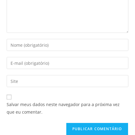
Digite
seu
nome
Digite
ou
seu
nome
endereço
Digite
de
de
o
usuário
e-
URL
para
mail
do
comentar
Salvar meus dados neste navegador para a próxima vez
para
seu
que eu comentar.
comentar
site
(opcional)