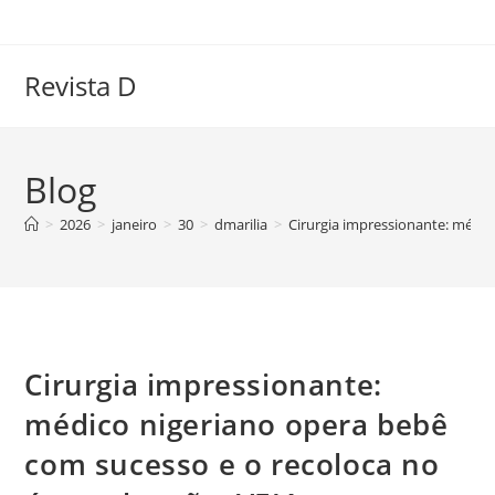
Ir
para
o
Revista D
conteúdo
Blog
>
2026
>
janeiro
>
30
>
dmarilia
>
Cirurgia impressionante: médic
Cirurgia impressionante:
médico nigeriano opera bebê
com sucesso e o recoloca no