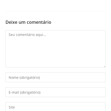
Deixe um comentário
Comentário
Digite
seu
nome
Digite
ou
seu
nome
endereço
Digite
de
de