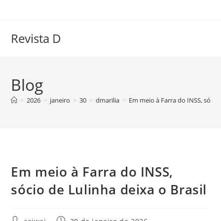
Ir
para
o
Revista D
conteúdo
Blog
>
2026
>
janeiro
>
30
>
dmarilia
>
Em meio à Farra do INSS, sócio 
Em meio à Farra do INSS,
sócio de Lulinha deixa o Brasil
Autor
Post