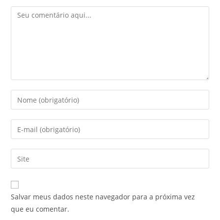
Comentário
Digite
seu
nome
Digite
ou
seu
nome
endereço
Digite
de
de
o
usuário
e-
URL
para
mail
do
comentar
Salvar meus dados neste navegador para a próxima vez
para
seu
que eu comentar.
comentar
site