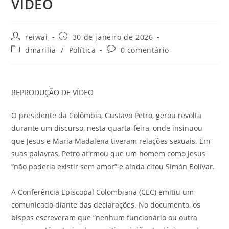
VÍDEO
Autor
Post
reiwai
30 de janeiro de 2026
do
publicado:
Categoria
Comentários
dmarilia
/
Política
0 comentário
post:
do
do
post:
post:
REPRODUÇÃO DE VÍDEO
O presidente da Colômbia, Gustavo Petro, gerou revolta
durante um discurso, nesta quarta-feira, onde insinuou
que Jesus e Maria Madalena tiveram relações sexuais. Em
suas palavras, Petro afirmou que um homem como Jesus
“não poderia existir sem amor” e ainda citou Simón Bolívar.
A Conferência Episcopal Colombiana (CEC) emitiu um
comunicado diante das declarações. No documento, os
bispos escreveram que “nenhum funcionário ou outra