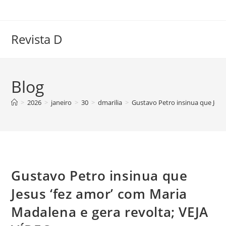
Ir
para
o
Revista D
conteúdo
Blog
>
2026
>
janeiro
>
30
>
dmarilia
>
Gustavo Petro insinua que Jesu
Gustavo Petro insinua que
Jesus ‘fez amor’ com Maria
Madalena e gera revolta; VEJA