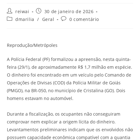
Autor
Post
reiwai
30 de janeiro de 2026
do
publicado:
Categoria
Comentários
dmarilia
/
Geral
0 comentário
post:
do
do
post:
post:
Reprodução/Metrópoles
A Polícia Federal (PF) formalizou a apreensão, nesta quinta-
feira (29/1), de aproximadamente R$ 1,7 milhão em espécie.
O dinheiro foi encontrado em um veículo pelo Comando de
Operações de Divisas (COD) da Polícia Militar de Goiás
(PMGO), na BR-050, no município de Cristalina (GO). Dois
homens estavam no automóvel.
Durante a fiscalização, os ocupantes não conseguiram
comprovar nem explicar a origem lícita do dinheiro.
Levantamentos preliminares indicam que os envolvidos não
possuem capacidade econômica compatível com a quantia