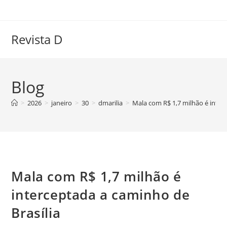
Ir
para
o
Revista D
conteúdo
Blog
>
2026
>
janeiro
>
30
>
dmarilia
>
Mala com R$ 1,7 milhão é inter
Mala com R$ 1,7 milhão é
interceptada a caminho de
Brasília