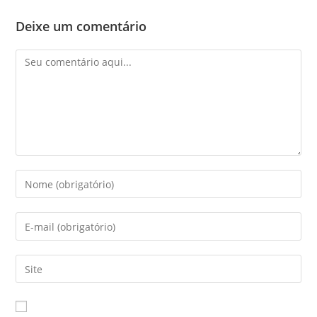
Deixe um comentário
Comentário
Digite
seu
nome
Digite
ou
seu
nome
endereço
Digite
de
de
o
usuário
e-
URL
para
mail
do