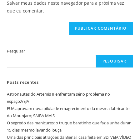
comentar
Salvar meus dados neste navegador para a próxima vez
para
seu
que eu comentar.
comentar
site
(opcional)
Pesquisar
PESQUISAR
Posts recentes
Astronautas do Artemis II enfrentam sério problema no
espaço;VEJA
EUA aprovam nova pílula de emagrecimento da mesma fabricante
do Mounjaro; SAIBA MAIS
O segredo das manicures: o truque baratinho que faz a unha durar
15 dias mesmo lavando louça
Uma das principais atrações da Bienal, casa feita em 3D; VEJA VÍDEO