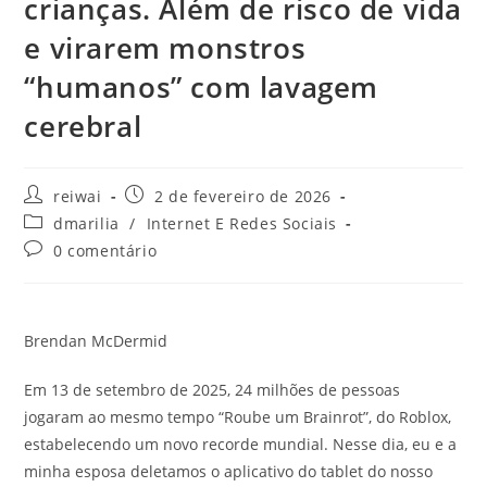
crianças. Além de risco de vida
e virarem monstros
“humanos” com lavagem
cerebral
Autor
Post
reiwai
2 de fevereiro de 2026
do
publicado:
Categoria
dmarilia
/
Internet E Redes Sociais
post:
do
Comentários
0 comentário
post:
do
post:
Brendan McDermid
Em 13 de setembro de 2025, 24 milhões de pessoas
jogaram ao mesmo tempo “Roube um Brainrot”, do Roblox,
estabelecendo um novo recorde mundial. Nesse dia, eu e a
minha esposa deletamos o aplicativo do tablet do nosso