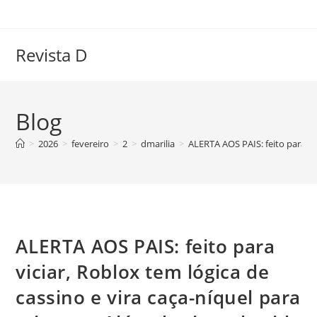
Ir
para
o
Revista D
conteúdo
Blog
>
2026
>
fevereiro
>
2
>
dmarilia
>
ALERTA AOS PAIS: feito para vi
ALERTA AOS PAIS: feito para
viciar, Roblox tem lógica de
cassino e vira caça-níquel para