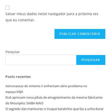
e-
URL
para
mail
do
comentar
Salvar meus dados neste navegador para a próxima vez
para
seu
que eu comentar.
comentar
site
(opcional)
Pesquisar
PESQUISAR
Posts recentes
Astronautas do Artemis II enfrentam sério problema no
espaço;VEJA
EUA aprovam nova pílula de emagrecimento da mesma fabricante
do Mounjaro; SAIBA MAIS
O segredo das manicures: o truque baratinho que faz a unha durar