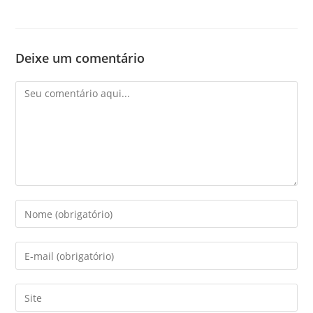
Deixe um comentário
Comentário
Digite
seu
nome
Digite
ou
seu
nome
endereço
Digite
de
de
o
usuário