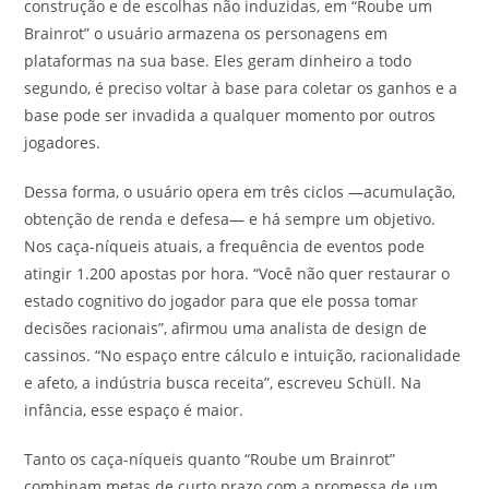
construção e de escolhas não induzidas, em “Roube um
Brainrot” o usuário armazena os personagens em
plataformas na sua base. Eles geram dinheiro a todo
segundo, é preciso voltar à base para coletar os ganhos e a
base pode ser invadida a qualquer momento por outros
jogadores.
Dessa forma, o usuário opera em três ciclos —acumulação,
obtenção de renda e defesa— e há sempre um objetivo.
Nos caça-níqueis atuais, a frequência de eventos pode
atingir 1.200 apostas por hora. “Você não quer restaurar o
estado cognitivo do jogador para que ele possa tomar
decisões racionais”, afirmou uma analista de design de
cassinos. “No espaço entre cálculo e intuição, racionalidade
e afeto, a indústria busca receita”, escreveu Schüll. Na
infância, esse espaço é maior.
Tanto os caça-níqueis quanto “Roube um Brainrot”
combinam metas de curto prazo com a promessa de um