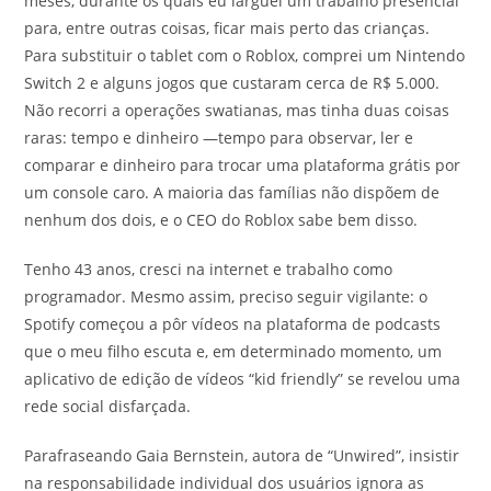
meses, durante os quais eu larguei um trabalho presencial
para, entre outras coisas, ficar mais perto das crianças.
Para substituir o tablet com o Roblox, comprei um Nintendo
Switch 2 e alguns jogos que custaram cerca de R$ 5.000.
Não recorri a operações swatianas, mas tinha duas coisas
raras: tempo e dinheiro —tempo para observar, ler e
comparar e dinheiro para trocar uma plataforma grátis por
um console caro. A maioria das famílias não dispõem de
nenhum dos dois, e o CEO do Roblox sabe bem disso.
Tenho 43 anos, cresci na internet e trabalho como
programador. Mesmo assim, preciso seguir vigilante: o
Spotify começou a pôr vídeos na plataforma de podcasts
que o meu filho escuta e, em determinado momento, um
aplicativo de edição de vídeos “kid friendly” se revelou uma
rede social disfarçada.
Parafraseando Gaia Bernstein, autora de “Unwired”, insistir
na responsabilidade individual dos usuários ignora as