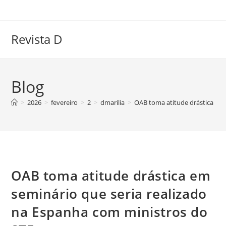
Ir
para
o
Revista D
conteúdo
Blog
>
2026
>
fevereiro
>
2
>
dmarilia
>
OAB toma atitude drástica em 
OAB toma atitude drástica em
seminário que seria realizado
na Espanha com ministros do