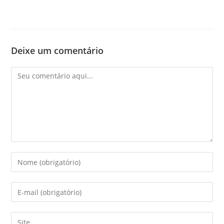
Deixe um comentário
Comentário
Digite
seu
nome
Digite
ou
seu
nome
endereço
Digite
de