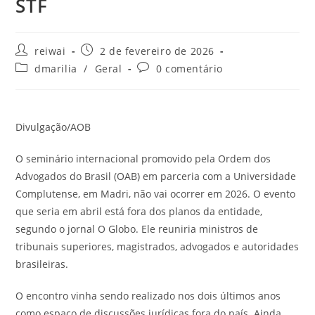
STF
Autor
Post
reiwai
2 de fevereiro de 2026
do
publicado:
Categoria
Comentários
dmarilia
/
Geral
0 comentário
post:
do
do
post:
post:
Divulgação/AOB
O seminário internacional promovido pela Ordem dos
Advogados do Brasil (OAB) em parceria com a Universidade
Complutense, em Madri, não vai ocorrer em 2026. O evento
que seria em abril está fora dos planos da entidade,
segundo o jornal O Globo. Ele reuniria ministros de
tribunais superiores, magistrados, advogados e autoridades
brasileiras.
O encontro vinha sendo realizado nos dois últimos anos
como espaço de discussões jurídicas fora do país. Ainda