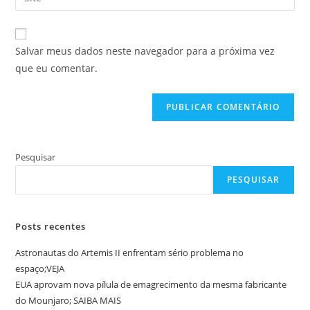
de
o
usuário
e-
URL
para
mail
do
comentar
Salvar meus dados neste navegador para a próxima vez
para
seu
que eu comentar.
comentar
site
(opcional)
Pesquisar
PESQUISAR
Posts recentes
Astronautas do Artemis II enfrentam sério problema no
espaço;VEJA
EUA aprovam nova pílula de emagrecimento da mesma fabricante
do Mounjaro; SAIBA MAIS