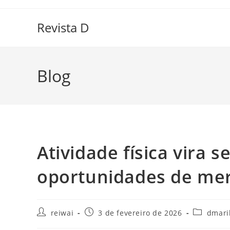
Ir
para
Revista D
o
conteúdo
Blog
Atividade física vira 
oportunidades de me
Autor
Post
Categoria
reiwai
3 de fevereiro de 2026
dmari
do
publicado:
do