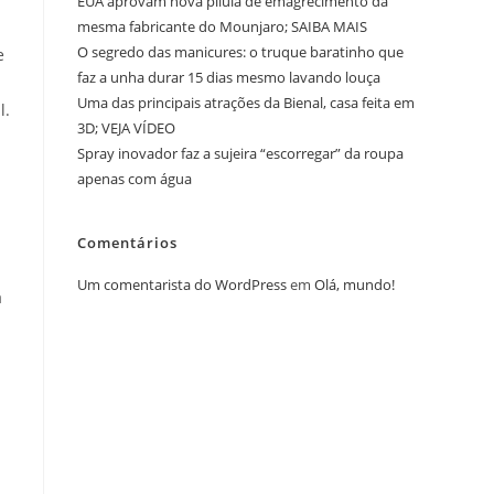
EUA aprovam nova pílula de emagrecimento da
mesma fabricante do Mounjaro; SAIBA MAIS
O segredo das manicures: o truque baratinho que
e
faz a unha durar 15 dias mesmo lavando louça
Uma das principais atrações da Bienal, casa feita em
l.
3D; VEJA VÍDEO
Spray inovador faz a sujeira “escorregar” da roupa
apenas com água
Comentários
Um comentarista do WordPress
em
Olá, mundo!
a