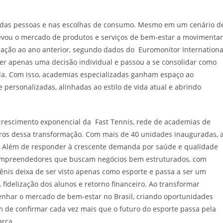
post:
a das pessoas e nas escolhas de consumo. Mesmo em um cenário d
 levou o mercado de produtos e serviços de bem-estar a movimentar
ação ao ano anterior, segundo dados do Euromonitor Internationa
 ser apenas uma decisão individual e passou a se consolidar como
la. Com isso, academias especializadas ganham espaço ao
 personalizadas, alinhadas ao estilo de vida atual e abrindo
crescimento exponencial da Fast Tennis, rede de academias de
aros dessa transformação. Com mais de 40 unidades inauguradas, 
26. Além de responder à crescente demanda por saúde e qualidade
empreendedores que buscam negócios bem estruturados, com
tênis deixa de ser visto apenas como esporte e passa a ser um
, fidelização dos alunos e retorno financeiro. Ao transformar
senhar o mercado de bem-estar no Brasil, criando oportunidades
m de confirmar cada vez mais que o futuro do esporte passa pela
arca.