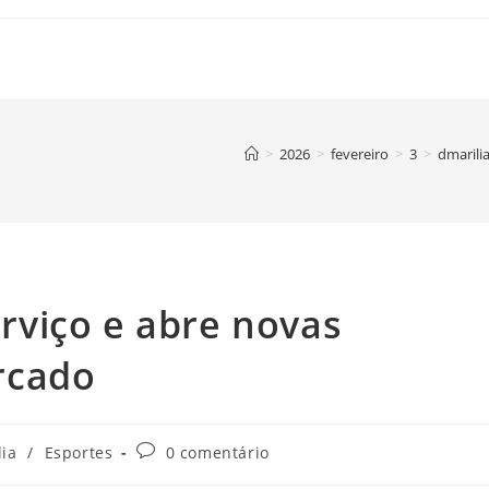
>
2026
>
fevereiro
>
3
>
dmarili
serviço e abre novas
rcado
Comentários
lia
/
Esportes
0 comentário
do