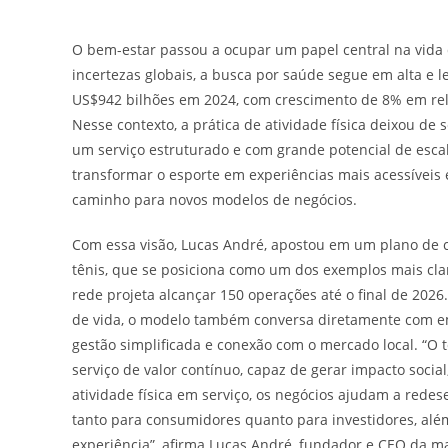
post:
post:
O bem-estar passou a ocupar um papel central na vid
incertezas globais, a busca por saúde segue em alta e
US$942 bilhões em 2024, com crescimento de 8% em rel
Nesse contexto, a prática de atividade física deixou de
um serviço estruturado e com grande potencial de esca
transformar o esporte em experiências mais acessíveis e
caminho para novos modelos de negócios.
Com essa visão, Lucas André, apostou em um plano de 
tênis, que se posiciona como um dos exemplos mais cl
rede projeta alcançar 150 operações até o final de 20
de vida, o modelo também conversa diretamente com 
gestão simplificada e conexão com o mercado local. “O 
serviço de valor contínuo, capaz de gerar impacto social
atividade física em serviço, os negócios ajudam a rede
tanto para consumidores quanto para investidores, alé
experiência”, afirma Lucas André, fundador e CEO da m