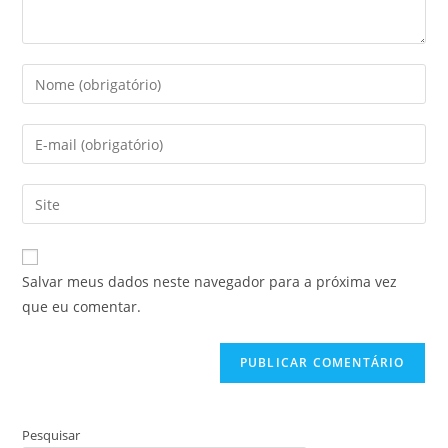
Digite
seu
nome
Digite
ou
seu
nome
endereço
Digite
de
de
o
usuário
e-
URL
para
mail
do
comentar
Salvar meus dados neste navegador para a próxima vez
para
seu
que eu comentar.
comentar
site
(opcional)
Pesquisar