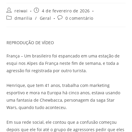
Autor
Post
reiwai
4 de fevereiro de 2026
do
publicado:
Categoria
Comentários
dmarilia
/
Geral
0 comentário
post:
do
do
post:
post:
REPRODUÇÃO DE VÍDEO
França – Um brasileiro foi espancado em uma estação de
esqui nos Alpes da França neste fim de semana, e toda a
agressão foi registrada por outro turista.
Henrique, que tem 41 anos, trabalha com marketing
esportivo e mora na Europa há cinco anos, estava usando
uma fantasia de Chewbacca, personagem da saga Star
Wars, quando tudo aconteceu.
Em sua rede social, ele contou que a confusão começou
depois que ele foi até o grupo de agressores pedir que eles