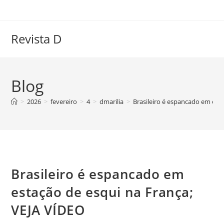
Ir
para
o
Revista D
conteúdo
Blog
>
2026
>
fevereiro
>
4
>
dmarilia
>
Brasileiro é espancado em est
Brasileiro é espancado em
estação de esqui na França;
VEJA VÍDEO