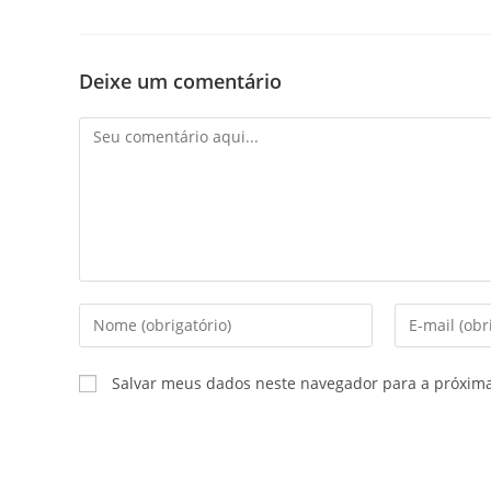
Deixe um comentário
Comentário
Digite
Digite
seu
seu
nome
endereço
Salvar meus dados neste navegador para a próxim
ou
de
nome
e-
de
mail
usuário
para