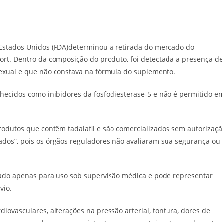
post:
Estados Unidos (FDA)determinou a retirada do mercado do
rt. Dentro da composição do produto, foi detectada a presença d
sexual e que não constava na fórmula do suplemento.
hecidos como inibidores da fosfodiesterase-5 e não é permitido e
rodutos que contêm tadalafil e são comercializados sem autorizaç
dos”, pois os órgãos reguladores não avaliaram sua segurança ou
vado apenas para uso sob supervisão médica e pode representar
vio.
diovasculares, alterações na pressão arterial, tontura, dores de