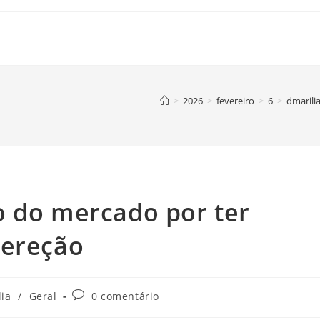
>
2026
>
fevereiro
>
6
>
dmarili
o do mercado por ter
 ereção
Comentários
lia
/
Geral
0 comentário
do