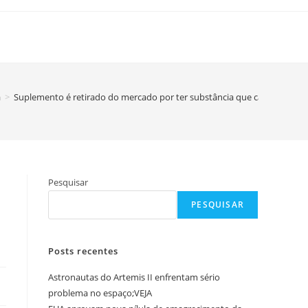
a
>
Suplemento é retirado do mercado por ter substância que causa ereção
Pesquisar
PESQUISAR
Posts recentes
Astronautas do Artemis II enfrentam sério
problema no espaço;VEJA