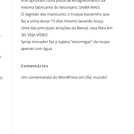
EUA aprovam nova pílula de emagrecimento da
mesma fabricante do Mounjaro; SAIBA MAIS
O segredo das manicures: o truque baratinho que
faz a unha durar 15 dias mesmo lavando louça
Uma das principais atrações da Bienal, casa feita em
3D; VEJA VÍDEO
e
Spray inovador faz a sujeira “escorregar” da roupa
apenas com água
m
Comentários
Um comentarista do WordPress
em
Olá, mundo!
ão