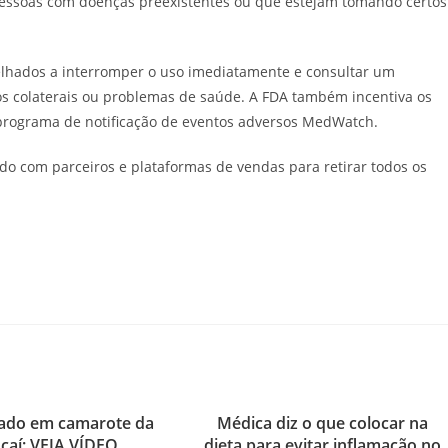
pessoas com doenças preexistentes ou que estejam tomando certos
hados a interromper o uso imediatamente e consultar um
os colaterais ou problemas de saúde. A FDA também incentiva os
programa de notificação de eventos adversos MedWatch.
o com parceiros e plataformas de vendas para retirar todos os
iado em camarote da
Médica diz o que colocar na
caí; VEJA VÍDEO
dieta para evitar inflamação no