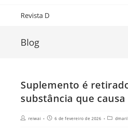
Ir
para
Revista D
o
conteúdo
Blog
Suplemento é retirad
substância que causa
Autor
Post
Categoria
reiwai
6 de fevereiro de 2026
dmari
do
publicado:
do