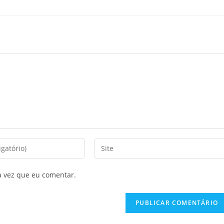
Digite
o
URL
a vez que eu comentar.
do
seu
site
(opcional)