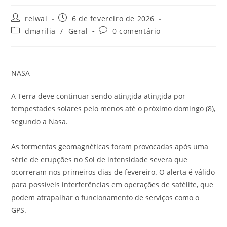
Autor
Post
reiwai
6 de fevereiro de 2026
do
publicado:
Categoria
Comentários
dmarilia
/
Geral
0 comentário
post:
do
do
post:
post:
NASA
A Terra deve continuar sendo atingida atingida por
tempestades solares pelo menos até o próximo domingo (8),
segundo a Nasa.
As tormentas geomagnéticas foram provocadas após uma
série de erupções no Sol de intensidade severa que
ocorreram nos primeiros dias de fevereiro. O alerta é válido
para possíveis interferências em operações de satélite, que
podem atrapalhar o funcionamento de serviços como o
GPS.