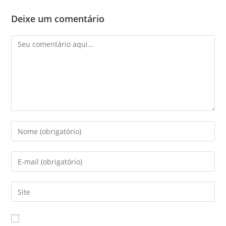
Deixe um comentário
Comentário
Digite
seu
nome
Digite
ou
seu
nome
endereço
Digite
de
de
o
usuário
e-
URL
para
mail
do