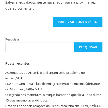
comentar
Salvar meus dados neste navegador para a próxima vez
para
seu
que eu comentar.
comentar
site
(opcional)
Pesquisar
PESQUISAR
Posts recentes
Astronautas do Artemis II enfrentam sério problema no
espaço;VEJA
EUA aprovam nova pílula de emagrecimento da mesma fabricante
do Mounjaro; SAIBA MAIS
O segredo das manicures: o truque baratinho que faz a unha durar
15 dias mesmo lavando louça
Uma das principais atrações da Bienal, casa feita em 3D; VEJA VÍDEO