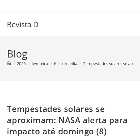
Ir
para
o
Revista D
conteúdo
Blog
>
2026
>
fevereiro
>
6
>
dmarilia
>
Tempestades solares se aprox
Tempestades solares se
aproximam: NASA alerta para
impacto até domingo (8)