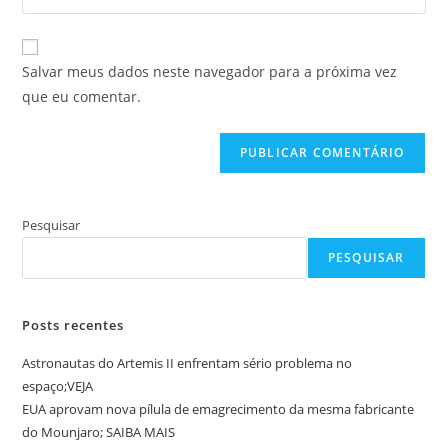
de
o
usuário
e-
URL
para
mail
do
comentar
Salvar meus dados neste navegador para a próxima vez
para
seu
que eu comentar.
comentar
site
(opcional)
Pesquisar
PESQUISAR
Posts recentes
Astronautas do Artemis II enfrentam sério problema no
espaço;VEJA
EUA aprovam nova pílula de emagrecimento da mesma fabricante
do Mounjaro; SAIBA MAIS