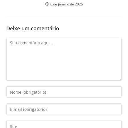
6 de janeiro de 2026
Deixe um comentário
Comentário
Digite
seu
nome
Digite
ou
seu
nome
endereço
Digite
de