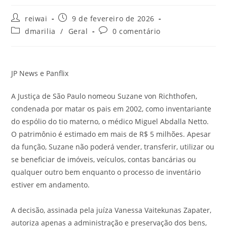
Autor
Post
reiwai
9 de fevereiro de 2026
do
publicado:
Categoria
Comentários
dmarilia
/
Geral
0 comentário
post:
do
do
post:
post:
JP News e Panflix
A Justiça de São Paulo nomeou Suzane von Richthofen,
condenada por matar os pais em 2002, como inventariante
do espólio do tio materno, o médico Miguel Abdalla Netto.
O patrimônio é estimado em mais de R$ 5 milhões. Apesar
da função, Suzane não poderá vender, transferir, utilizar ou
se beneficiar de imóveis, veículos, contas bancárias ou
qualquer outro bem enquanto o processo de inventário
estiver em andamento.
A decisão, assinada pela juíza Vanessa Vaitekunas Zapater,
autoriza apenas a administração e preservação dos bens,