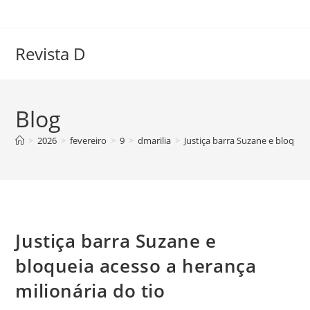
Ir
para
o
Revista D
conteúdo
Blog
>
2026
>
fevereiro
>
9
>
dmarilia
>
Justiça barra Suzane e bloquei
Justiça barra Suzane e
bloqueia acesso a herança
milionária do tio