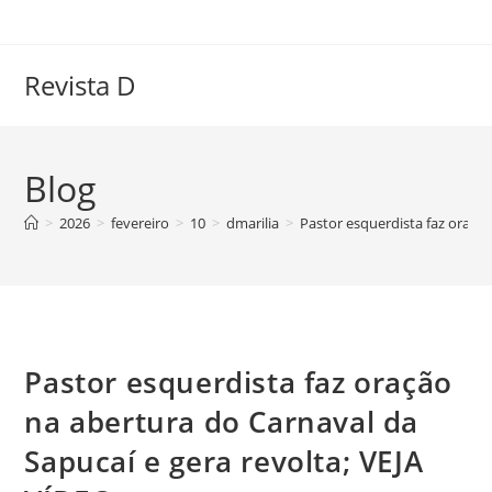
Ir
para
o
Revista D
conteúdo
Blog
>
2026
>
fevereiro
>
10
>
dmarilia
>
Pastor esquerdista faz oração
Pastor esquerdista faz oração
na abertura do Carnaval da
Sapucaí e gera revolta; VEJA