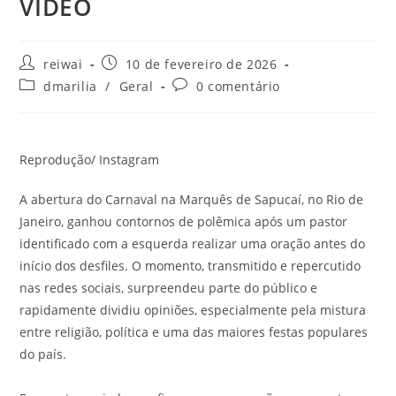
VÍDEO
Autor
Post
reiwai
10 de fevereiro de 2026
do
publicado:
Categoria
Comentários
dmarilia
/
Geral
0 comentário
post:
do
do
post:
post:
Reprodução/ Instagram
A abertura do Carnaval na Marquês de Sapucaí, no Rio de
Janeiro, ganhou contornos de polêmica após um pastor
identificado com a esquerda realizar uma oração antes do
início dos desfiles. O momento, transmitido e repercutido
nas redes sociais, surpreendeu parte do público e
rapidamente dividiu opiniões, especialmente pela mistura
entre religião, política e uma das maiores festas populares
do país.