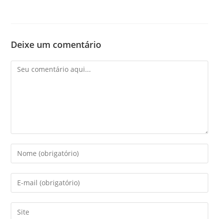
Deixe um comentário
Comentário
Digite
seu
nome
Digite
ou
seu
nome
endereço
Digite
de
de