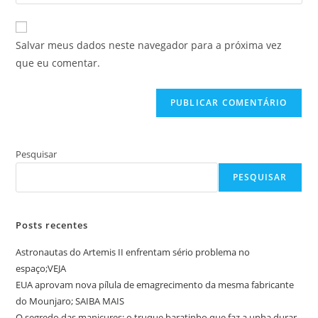
o
usuário
e-
URL
para
mail
do
comentar
Salvar meus dados neste navegador para a próxima vez
para
seu
que eu comentar.
comentar
site
(opcional)
Pesquisar
PESQUISAR
Posts recentes
Astronautas do Artemis II enfrentam sério problema no
espaço;VEJA
EUA aprovam nova pílula de emagrecimento da mesma fabricante
do Mounjaro; SAIBA MAIS
O segredo das manicures: o truque baratinho que faz a unha durar