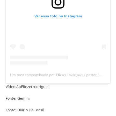
Ver essa foto no Instagram
Um post compartilhado por 𝐄𝐥𝐢𝐞𝐳𝐞𝐫 𝐑𝐨𝐝𝐫𝐢𝐠𝐮𝐞𝐬 / pastor (@apeliezerrodrigues)
Vídeo:ApEliezerrodrigues
Fonte: Gemini
Fonte: Diário Do Brasil