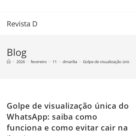
Ir
para
o
Revista D
conteúdo
Blog
>
2026
>
fevereiro
>
11
>
dmarilia
>
Golpe de visualização única d
Golpe de visualização única do
WhatsApp: saiba como
funciona e como evitar cair na