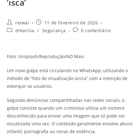
‘isca’
Autor
Post
reiwai
11 de fevereiro de 2026
do
publicado:
Categoria
Comentários
dmarilia
/
Segurança
0 comentário
post:
do
do
post:
post:
Foto: Unsplash/Reprodução/ND Mais
Um novo golpe está circulando no WhatsApp, utilizando o
método de “foto de visualização única” com a intenção de
extorquir os usuários.
Segundo denúncias compartilhadas nas redes sociais, o
golpe consiste quando um criminoso utiliza um número
desconhecido para enviar uma imagem que só pode ser
visualizada uma vez. O conteúdo geralmente envolve abuso
infantil, pornografia ou cenas de violência.