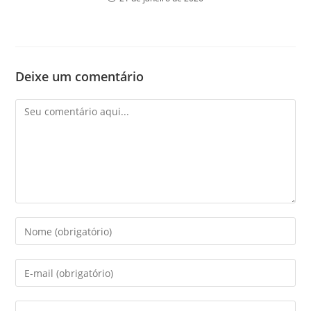
Deixe um comentário
Comentário
Digite
seu
nome
Digite
ou
seu
nome
endereço
Digite