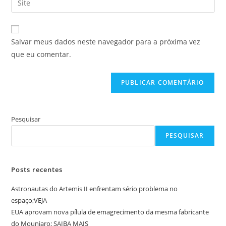
de
de
o
usuário
e-
URL
para
mail
do
comentar
Salvar meus dados neste navegador para a próxima vez
para
seu
que eu comentar.
comentar
site
(opcional)
Pesquisar
PESQUISAR
Posts recentes
Astronautas do Artemis II enfrentam sério problema no
espaço;VEJA
EUA aprovam nova pílula de emagrecimento da mesma fabricante
do Mounjaro; SAIBA MAIS