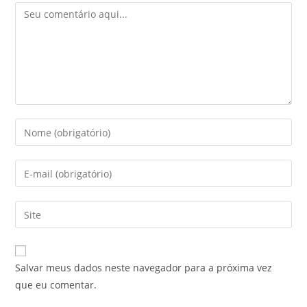
Comentário
Digite
seu
nome
Digite
ou
seu
nome
endereço
Digite
de
de
o
usuário
e-
URL
para
mail
do
comentar
Salvar meus dados neste navegador para a próxima vez
para
seu
que eu comentar.
comentar
site