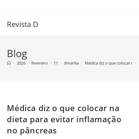
Ir
para
o
Revista D
conteúdo
Blog
>
2026
>
fevereiro
>
11
>
dmarilia
>
Médica diz o que colocar na d
Médica diz o que colocar na
dieta para evitar inflamação
no pâncreas