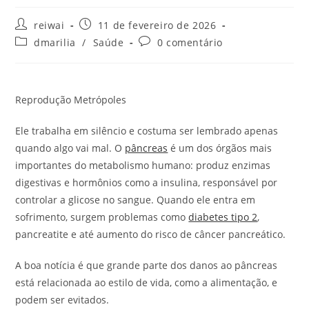
Autor
Post
reiwai
11 de fevereiro de 2026
do
publicado:
Categoria
Comentários
dmarilia
/
Saúde
0 comentário
post:
do
do
post:
post:
Reprodução Metrópoles
Ele trabalha em silêncio e costuma ser lembrado apenas
quando algo vai mal. O
pâncreas
é um dos órgãos mais
importantes do metabolismo humano: produz enzimas
digestivas e hormônios como a insulina, responsável por
controlar a glicose no sangue. Quando ele entra em
sofrimento, surgem problemas como
diabetes tipo 2
,
pancreatite e até aumento do risco de câncer pancreático.
A boa notícia é que grande parte dos danos ao pâncreas
está relacionada ao estilo de vida, como a alimentação, e
podem ser evitados.