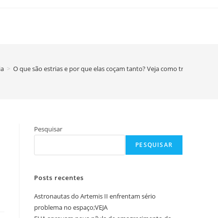
ia
>
O que são estrias e por que elas coçam tanto? Veja como tratar a co
Pesquisar
PESQUISAR
Posts recentes
Astronautas do Artemis II enfrentam sério
problema no espaço;VEJA