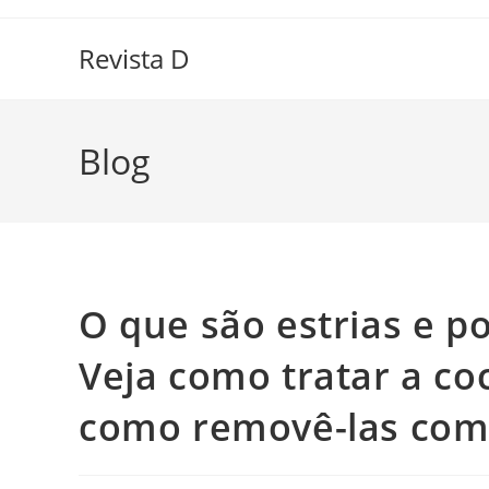
Ir
para
Revista D
o
conteúdo
Blog
O que são estrias e p
Veja como tratar a co
como removê-las com