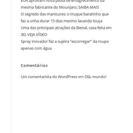
EUA aprovam nova pílula de emagrecimento da
mesma fabricante do Mounjaro; SAIBA MAIS
O segredo das manicures: o truque baratinho que
faz a unha durar 15 dias mesmo lavando louça
Uma das principais atrações da Bienal, casa feita em
3D; VEJA VÍDEO
Spray inovador faz a sujeira “escorregar” da roupa
apenas com água
Comentários
Um comentarista do WordPress
em
Olá, mundo!