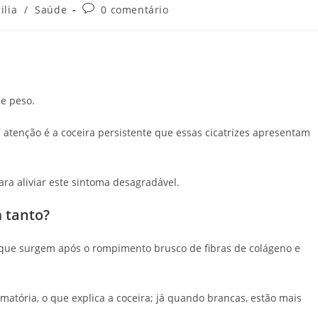
a
Comentários
ilia
/
Saúde
0 comentário
do
post:
e peso.
atenção é a coceira persistente que essas cicatrizes apresentam
ara aliviar este sintoma desagradável.
m tanto?
es que surgem após o rompimento brusco de fibras de colágeno e
atória, o que explica a coceira; já quando brancas, estão mais