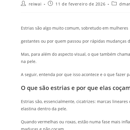
Autor
Post
Categori
reiwai
11 de fevereiro de 2026
dmar
do
publicado:
do
post:
post:
Estrias são algo muito comum, sobretudo em mulheres
gestantes ou por quem passou por rápidas mudanças d
Mas, para além do aspecto visual, o que também chama 
na pele.
A seguir, entenda por que isso acontece e o que fazer p
O que são estrias e por que elas coça
Estrias são, essencialmente, cicatrizes: marcas linear
elastina dentro da pele.
Quando vermelhas ou roxas, estão numa fase mais inflam
maduras e não coçam.