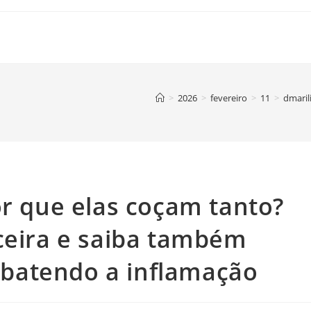
>
2026
>
fevereiro
>
11
>
dmaril
or que elas coçam tanto?
ceira e saiba também
batendo a inflamação