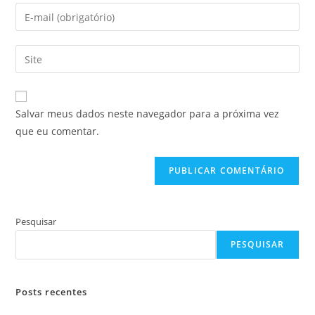
nome
Digite
ou
seu
nome
endereço
Digite
de
de
o
usuário
e-
URL
para
mail
do
comentar
Salvar meus dados neste navegador para a próxima vez
para
seu
que eu comentar.
comentar
site
(opcional)
Pesquisar
PESQUISAR
Posts recentes