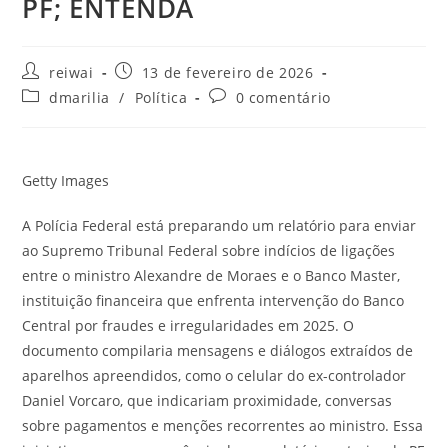
PF; ENTENDA
Autor
Post
reiwai
13 de fevereiro de 2026
do
publicado:
Categoria
Comentários
dmarilia
/
Política
0 comentário
post:
do
do
post:
post:
Getty Images
A Polícia Federal está preparando um relatório para enviar
ao Supremo Tribunal Federal sobre indícios de ligações
entre o ministro Alexandre de Moraes e o Banco Master,
instituição financeira que enfrenta intervenção do Banco
Central por fraudes e irregularidades em 2025. O
documento compilaria mensagens e diálogos extraídos de
aparelhos apreendidos, como o celular do ex-controlador
Daniel Vorcaro, que indicariam proximidade, conversas
sobre pagamentos e menções recorrentes ao ministro. Essa