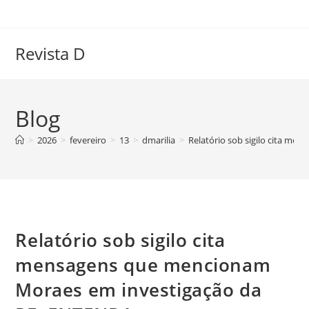
Ir
para
o
Revista D
conteúdo
Blog
>
2026
>
fevereiro
>
13
>
dmarilia
>
Relatório sob sigilo cita m
Relatório sob sigilo cita
mensagens que mencionam
Moraes em investigação da