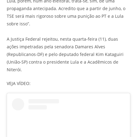
Lula, porém, num ano eleitoral, trata-se, sim, de uma
propaganda antecipada. Acredito que a partir de junho, o
TSE será mais rigoroso sobre uma punição ao PT e a Lula
sobre isso”.
A Justiça Federal rejeitou, nesta quarta-feira (11), duas
ações impetradas pela senadora Damares Alves
(Republicanos-DF) e pelo deputado federal Kim Kataguiri
(União-SP) contra o presidente Lula e a Acadêmicos de
Niterói.
VEJA VÍDEO: