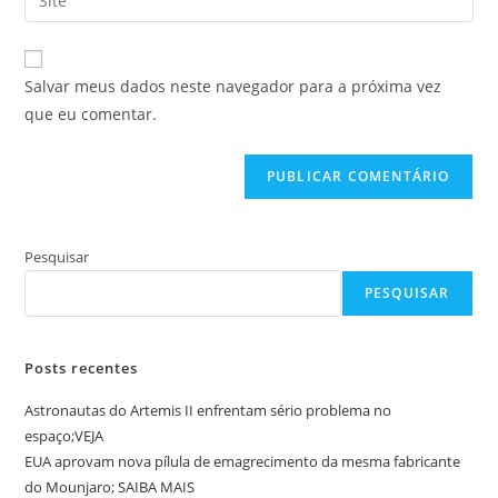
de
o
usuário
e-
URL
para
mail
do
comentar
Salvar meus dados neste navegador para a próxima vez
para
seu
que eu comentar.
comentar
site
(opcional)
Pesquisar
PESQUISAR
Posts recentes
Astronautas do Artemis II enfrentam sério problema no
espaço;VEJA
EUA aprovam nova pílula de emagrecimento da mesma fabricante
do Mounjaro; SAIBA MAIS