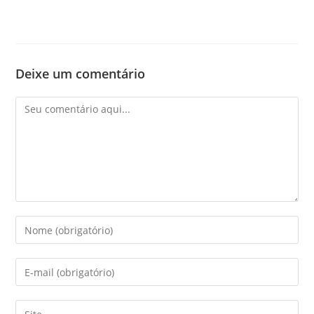
Deixe um comentário
Comentário
Digite
seu
nome
Digite
ou
seu
nome
endereço
Digite
de