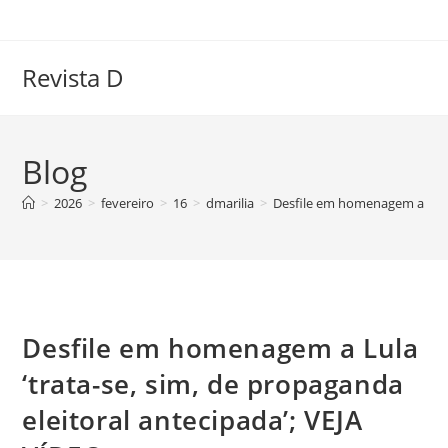
Ir
para
o
Revista D
conteúdo
Blog
>
2026
>
fevereiro
>
16
>
dmarilia
>
Desfile em homenagem a Lula 
Desfile em homenagem a Lula
‘trata-se, sim, de propaganda
eleitoral antecipada’; VEJA