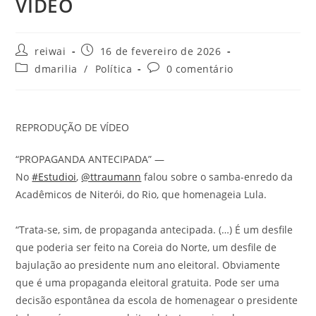
VÍDEO
Autor
Post
reiwai
16 de fevereiro de 2026
do
publicado:
Categoria
Comentários
dmarilia
/
Política
0 comentário
post:
do
do
post:
post:
REPRODUÇÃO DE VÍDEO
“PROPAGANDA ANTECIPADA” —
No
#Estudioi
,
@ttraumann
falou sobre o samba-enredo da
Acadêmicos de Niterói, do Rio, que homenageia Lula.
“Trata-se, sim, de propaganda antecipada. (…) É um desfile
que poderia ser feito na Coreia do Norte, um desfile de
bajulação ao presidente num ano eleitoral. Obviamente
que é uma propaganda eleitoral gratuita. Pode ser uma
decisão espontânea da escola de homenagear o presidente