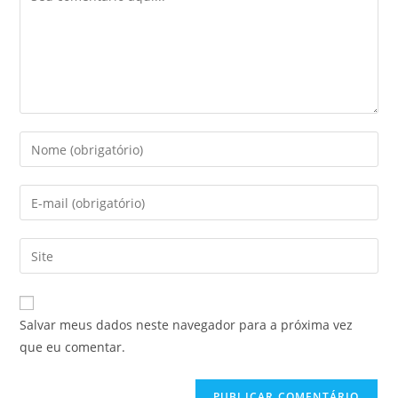
Digite
seu
nome
Digite
ou
seu
nome
endereço
Digite
de
de
o
usuário
e-
URL
para
mail
do
comentar
Salvar meus dados neste navegador para a próxima vez
para
seu
que eu comentar.
comentar
site
(opcional)