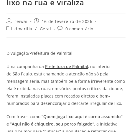
lixo na rua e viraliza
Autor
Post
reiwai
16 de fevereiro de 2026
do
publicado:
Categoria
Comentários
dmarilia
/
Geral
0 comentário
post:
do
do
post:
post:
Divulgação/Prefeitura de Palmital
Uma campanha da
Prefeitura de Palmital
, no interior
de
São Paulo
, está chamando a atenção não só pela
mensagem séria, mas também pela forma irreverente como
ela é exibida nas ruas: em vários pontos críticos da cidade,
foram instaladas placas com recados diretos e bem-
humorados para desencorajar o descarte irregular de lixo.
Com frases como
“Quem joga lixo aqui é corno assumido”
e “Aqui não é chiqueiro, seu porco folgado”
, a iniciativa
usa o humor para “cutucar” a população e reforçar que