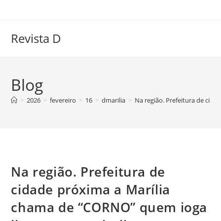
Ir
para
o
Revista D
conteúdo
Blog
>
2026
>
fevereiro
>
16
>
dmarilia
>
Na região. Prefeitura de cida
Na região. Prefeitura de
cidade próxima a Marília
chama de “CORNO” quem ioga