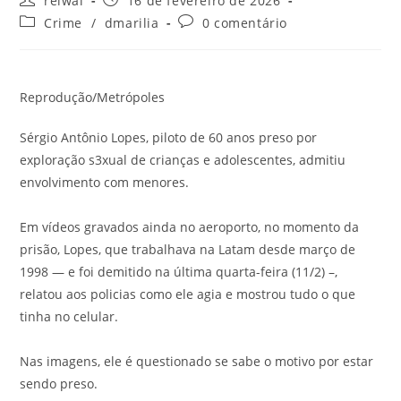
reiwai
16 de fevereiro de 2026
do
publicado:
Categoria
Comentários
Crime
/
dmarilia
0 comentário
post:
do
do
post:
post:
Reprodução/Metrópoles
Sérgio Antônio Lopes, piloto de 60 anos preso por
exploração s3xual de crianças e adolescentes, admitiu
envolvimento com menores.
Em vídeos gravados ainda no aeroporto, no momento da
prisão, Lopes, que trabalhava na Latam desde março de
1998 — e foi demitido na última quarta-feira (11/2) –,
relatou aos policias como ele agia e mostrou tudo o que
tinha no celular.
Nas imagens, ele é questionado se sabe o motivo por estar
sendo preso.