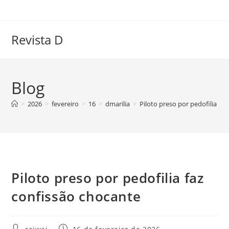
Ir
para
o
Revista D
conteúdo
Blog
>
2026
>
fevereiro
>
16
>
dmarilia
>
Piloto preso por pedofilia fa
Piloto preso por pedofilia faz
confissão chocante
Autor
Post