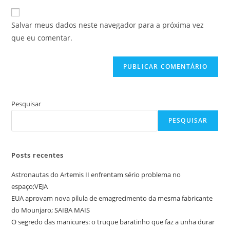
e-
URL
para
mail
do
comentar
Salvar meus dados neste navegador para a próxima vez
para
seu
que eu comentar.
comentar
site
(opcional)
Pesquisar
PESQUISAR
Posts recentes
Astronautas do Artemis II enfrentam sério problema no
espaço;VEJA
EUA aprovam nova pílula de emagrecimento da mesma fabricante
do Mounjaro; SAIBA MAIS
O segredo das manicures: o truque baratinho que faz a unha durar