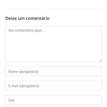
Deixe um comentário
Comentário
Digite
seu
nome
Digite
ou
seu
nome
endereço
Digite
de
de
o
usuário