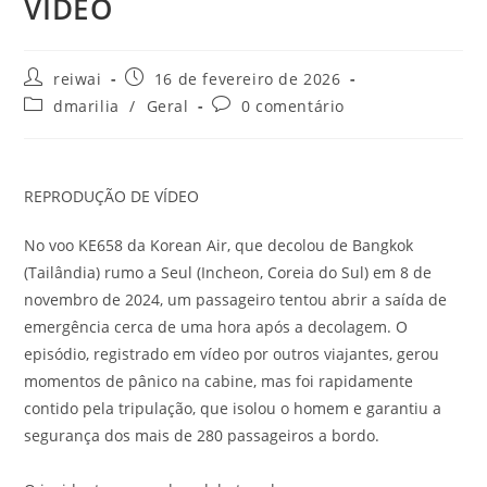
VÍDEO
Autor
Post
reiwai
16 de fevereiro de 2026
do
publicado:
Categoria
Comentários
dmarilia
/
Geral
0 comentário
post:
do
do
post:
post:
REPRODUÇÃO DE VÍDEO
No voo KE658 da Korean Air, que decolou de Bangkok
(Tailândia) rumo a Seul (Incheon, Coreia do Sul) em 8 de
novembro de 2024, um passageiro tentou abrir a saída de
emergência cerca de uma hora após a decolagem. O
episódio, registrado em vídeo por outros viajantes, gerou
momentos de pânico na cabine, mas foi rapidamente
contido pela tripulação, que isolou o homem e garantiu a
segurança dos mais de 280 passageiros a bordo.