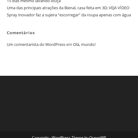
15 dias mesmo lavando louça
Uma das principais atrações da Bienal, casa feita em 3D; VEJA VÍDEO
Spray inovador faz a sujeira “escorregar” da roupa apenas com água
Comentários
Um comentarista do WordPress
em
Olá, mundo!
Copyright - WordPress Theme by OceanWP