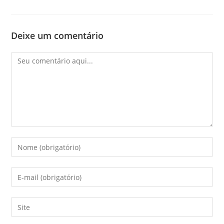
Deixe um comentário
Comentário
Digite
seu
nome
Digite
ou
seu
nome
endereço
Digite
de
de
o
usuário
e-