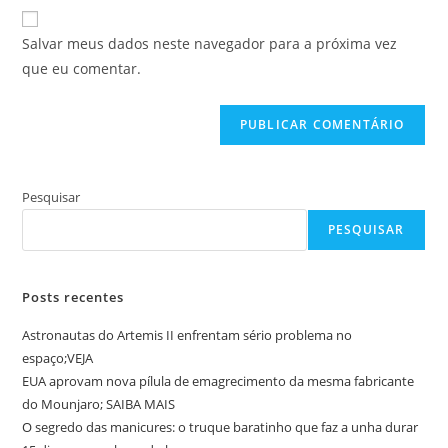
URL
para
mail
do
comentar
Salvar meus dados neste navegador para a próxima vez
para
seu
que eu comentar.
comentar
site
(opcional)
Pesquisar
PESQUISAR
Posts recentes
Astronautas do Artemis II enfrentam sério problema no
espaço;VEJA
EUA aprovam nova pílula de emagrecimento da mesma fabricante
do Mounjaro; SAIBA MAIS
O segredo das manicures: o truque baratinho que faz a unha durar