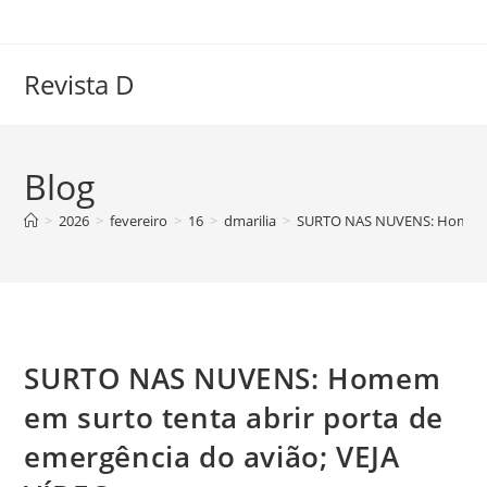
Ir
para
o
Revista D
conteúdo
Blog
>
2026
>
fevereiro
>
16
>
dmarilia
>
SURTO NAS NUVENS: Homem em
SURTO NAS NUVENS: Homem
em surto tenta abrir porta de
emergência do avião; VEJA