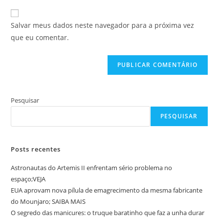
e-
URL
para
mail
do
comentar
Salvar meus dados neste navegador para a próxima vez
para
seu
que eu comentar.
comentar
site
(opcional)
Pesquisar
PESQUISAR
Posts recentes
Astronautas do Artemis II enfrentam sério problema no
espaço;VEJA
EUA aprovam nova pílula de emagrecimento da mesma fabricante
do Mounjaro; SAIBA MAIS
O segredo das manicures: o truque baratinho que faz a unha durar