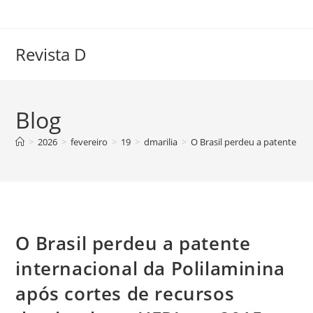
Ir
para
o
Revista D
conteúdo
Blog
>
2026
>
fevereiro
>
19
>
dmarilia
>
O Brasil perdeu a patente in
O Brasil perdeu a patente
internacional da Polilaminina
após cortes de recursos