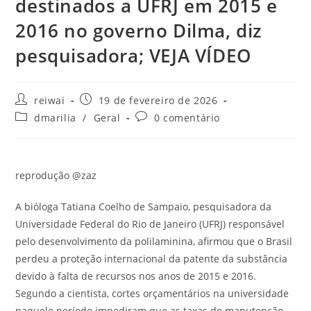
destinados a UFRJ em 2015 e
2016 no governo Dilma, diz
pesquisadora; VEJA VÍDEO
Autor
Post
reiwai
19 de fevereiro de 2026
do
publicado:
Categoria
Comentários
dmarilia
/
Geral
0 comentário
post:
do
do
post:
post:
reprodução @zaz
A bióloga Tatiana Coelho de Sampaio, pesquisadora da
Universidade Federal do Rio de Janeiro (UFRJ) responsável
pelo desenvolvimento da polilaminina, afirmou que o Brasil
perdeu a proteção internacional da patente da substância
devido à falta de recursos nos anos de 2015 e 2016.
Segundo a cientista, cortes orçamentários na universidade
naquele período impediram que as taxas de manutenção