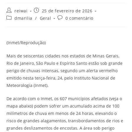
Autor
Post
reiwai
25 de fevereiro de 2026
do
publicado:
Categoria
Comentários
dmarilia
/
Geral
0 comentário
post:
do
do
post:
post:
(Inmet/Reprodução)
Mais de seiscentas cidades nos estados de Minas Gerais,
Rio de Janeiro, São Paulo e Espírito Santo estão sob grande
perigo de chuvas intensas, segundo um alerta vermelho
emitido nesta terça-feira, 24, pelo Instituto Nacional de
Meteorologia (Inmet).
De acordo com o Inmet, os 607 municípios afetados (veja o
mapa abaixo) podem sofrer um acumulado acima de 100
milímetros de chuva em menos de 24 horas, elevando o
risco de grandes alagamentos, transbordamentos de rios e
grandes deslizamentos de encostas. A área sob perigo