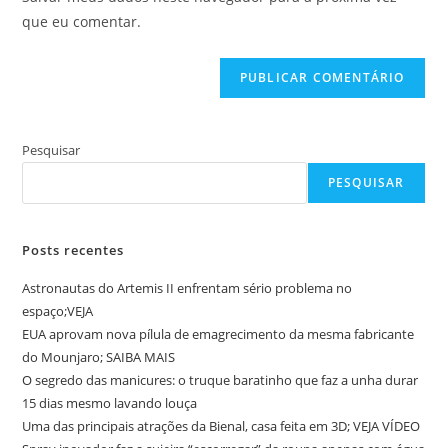
para
seu
que eu comentar.
comentar
site
(opcional)
Pesquisar
PESQUISAR
Posts recentes
Astronautas do Artemis II enfrentam sério problema no
espaço;VEJA
EUA aprovam nova pílula de emagrecimento da mesma fabricante
do Mounjaro; SAIBA MAIS
O segredo das manicures: o truque baratinho que faz a unha durar
15 dias mesmo lavando louça
Uma das principais atrações da Bienal, casa feita em 3D; VEJA VÍDEO