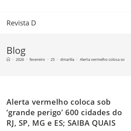
Ir
para
o
Revista D
conteúdo
Blog
>
2026
>
fevereiro
>
25
>
dmarilia
>
Alerta vermelho coloca sob ‘g
Alerta vermelho coloca sob
‘grande perigo’ 600 cidades do
RJ, SP, MG e ES; SAIBA QUAIS