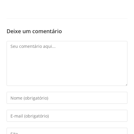
Deixe um comentário
Comentário
Digite
seu
nome
Digite
ou
seu
nome
endereço
Digite
de