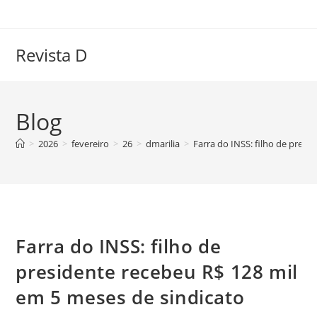
Ir
para
o
Revista D
conteúdo
Blog
>
2026
>
fevereiro
>
26
>
dmarilia
>
Farra do INSS: filho de presi
Farra do INSS: filho de
presidente recebeu R$ 128 mil
em 5 meses de sindicato