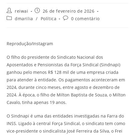
Autor
Post
reiwai
26 de fevereiro de 2026
do
publicado:
Categoria
Comentários
dmarilia
/
Política
0 comentário
post:
do
do
post:
post:
Reprodução/Instagram
O filho do presidente do Sindicato Nacional dos
Aposentados e Pensionistas da Força Sindical (Sindnapi)
ganhou pelo menos R$ 128 mil de uma empresa criada
para atender à entidade. Os pagamentos aconteceram em
2024, durante cinco meses, entre agosto e dezembro de
2024. À época, o filho de Milton Baptista de Souza, o Milton
Cavalo, tinha apenas 19 anos.
O Sindnapi é uma das entidades investigadas na Farra do
INSS. Ligado à central Força Sindical, o sindicato tem como
vice-presidente o sindicalista José Ferreira da Silva, o Frei