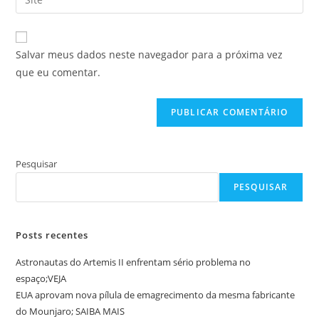
de
o
usuário
e-
URL
para
mail
do
comentar
Salvar meus dados neste navegador para a próxima vez
para
seu
que eu comentar.
comentar
site
(opcional)
Pesquisar
PESQUISAR
Posts recentes
Astronautas do Artemis II enfrentam sério problema no
espaço;VEJA
EUA aprovam nova pílula de emagrecimento da mesma fabricante
do Mounjaro; SAIBA MAIS