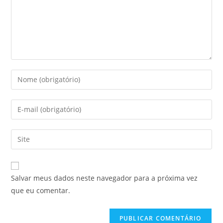
Digite
seu
nome
Digite
ou
seu
nome
endereço
Digite
de
de
o
usuário
e-
URL
para
mail
do
comentar
Salvar meus dados neste navegador para a próxima vez
para
seu
que eu comentar.
comentar
site
(opcional)