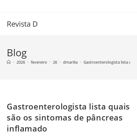
Ir
para
o
Revista D
conteúdo
Blog
>
2026
>
fevereiro
>
26
>
dmarilia
>
Gastroenterologista lista qu
Gastroenterologista lista quais
são os sintomas de pâncreas
inflamado