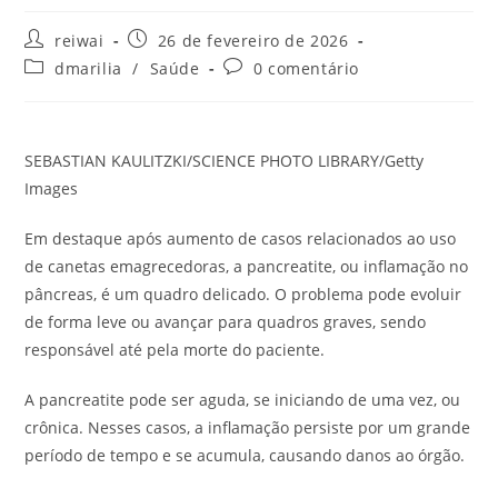
Autor
Post
reiwai
26 de fevereiro de 2026
do
publicado:
Categoria
Comentários
dmarilia
/
Saúde
0 comentário
post:
do
do
post:
post:
SEBASTIAN KAULITZKI/SCIENCE PHOTO LIBRARY/Getty
Images
Em destaque após aumento de casos relacionados ao uso
de canetas emagrecedoras, a pancreatite, ou inflamação no
pâncreas, é um quadro delicado. O problema pode evoluir
de forma leve ou avançar para quadros graves, sendo
responsável até pela morte do paciente.
A pancreatite pode ser aguda, se iniciando de uma vez, ou
crônica. Nesses casos, a inflamação persiste por um grande
período de tempo e se acumula, causando danos ao órgão.