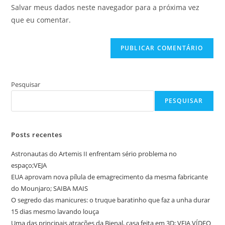
do
comentar
Salvar meus dados neste navegador para a próxima vez
para
seu
que eu comentar.
comentar
site
(opcional)
Pesquisar
PESQUISAR
Posts recentes
Astronautas do Artemis II enfrentam sério problema no
espaço;VEJA
EUA aprovam nova pílula de emagrecimento da mesma fabricante
do Mounjaro; SAIBA MAIS
O segredo das manicures: o truque baratinho que faz a unha durar
15 dias mesmo lavando louça
Uma das principais atrações da Bienal, casa feita em 3D; VEJA VÍDEO