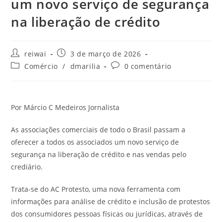
um novo serviço de segurança
na liberação de crédito
Autor
Post
reiwai
3 de março de 2026
do
publicado:
Categoria
Comentários
Comércio
/
dmarilia
0 comentário
post:
do
do
post:
post:
Por Márcio C Medeiros Jornalista
As associações comerciais de todo o Brasil passam a
oferecer a todos os associados um novo serviço de
segurança na liberação de crédito e nas vendas pelo
crediário.
Trata-se do AC Protesto, uma nova ferramenta com
informações para análise de crédito e inclusão de protestos
dos consumidores pessoas físicas ou jurídicas, através de