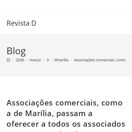
Ir
para
o
Revista D
conteúdo
Blog
>
2026
>
março
>
3
>
dmarilia
>
Associações comerciais, como a d
Associações comerciais, como
a de Marília, passam a
oferecer a todos os associados