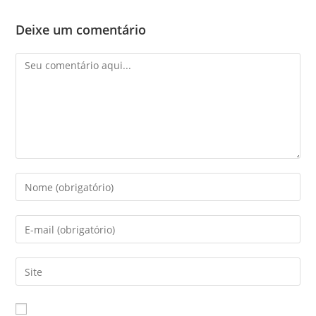
Deixe um comentário
Comentário
Digite
seu
nome
Digite
ou
seu
nome
endereço
Digite
de
de
o
usuário
e-
URL
para
mail