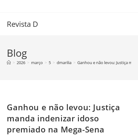
Ir
para
o
Revista D
conteúdo
Blog
>
2026
>
março
>
5
>
dmarilia
>
Ganhou e não levou: Justiça ma
Ganhou e não levou: Justiça
manda indenizar idoso
premiado na Mega-Sena