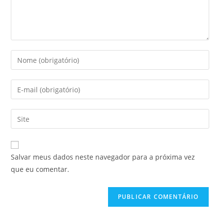
Digite
seu
nome
Digite
ou
seu
nome
endereço
Digite
de
de
o
usuário
e-
URL
para
mail
do
comentar
Salvar meus dados neste navegador para a próxima vez
para
seu
que eu comentar.
comentar
site
(opcional)