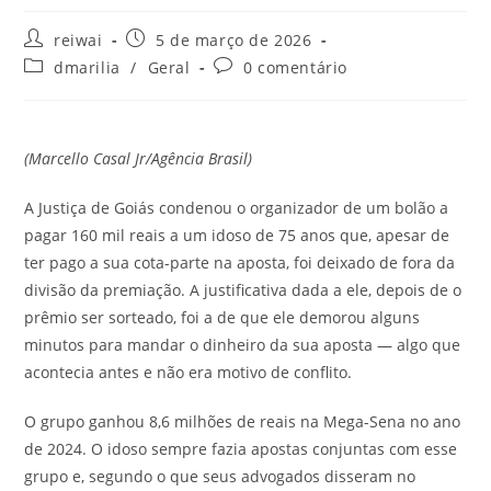
Autor
Post
reiwai
5 de março de 2026
do
publicado:
Categoria
Comentários
dmarilia
/
Geral
0 comentário
post:
do
do
post:
post:
(Marcello Casal Jr/Agência Brasil)
A Justiça de Goiás condenou o organizador de um bolão a
pagar 160 mil reais a um idoso de 75 anos que, apesar de
ter pago a sua cota-parte na aposta, foi deixado de fora da
divisão da premiação. A justificativa dada a ele, depois de o
prêmio ser sorteado, foi a de que ele demorou alguns
minutos para mandar o dinheiro da sua aposta — algo que
acontecia antes e não era motivo de conflito.
O grupo ganhou 8,6 milhões de reais na Mega-Sena no ano
de 2024. O idoso sempre fazia apostas conjuntas com esse
grupo e, segundo o que seus advogados disseram no