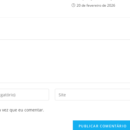
20 de fevereiro de 2026
Digite
o
URL
a vez que eu comentar.
do
seu
site