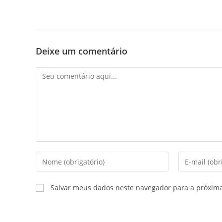
Deixe um comentário
Comentário
Digite
Digite
seu
seu
nome
endereço
Salvar meus dados neste navegador para a próxim
ou
de
nome
e-
de
mail