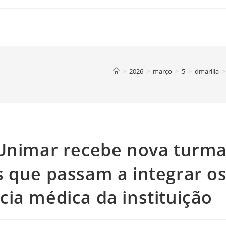
>
2026
>
março
>
5
>
dmarilia
>
 Unimar recebe nova turm
s que passam a integrar o
ia médica da instituição