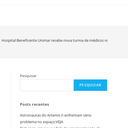
Hospital Beneficente Unimar recebe nova turma de médicos residentes que
Pesquisar
a
PESQUISAR
s
Posts recentes
Astronautas do Artemis II enfrentam sério
problema no espaço;VEJA