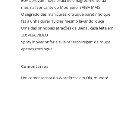
EUA aprovam nova pílula de emagrecimento da
mesma fabricante do Mounjaro; SAIBA MAIS
O segredo das manicures: o truque baratinho que
faz a unha durar 15 dias mesmo lavando louça
Uma das principais atrações da Bienal, casa feita em
3D; VEJA VÍDEO
Spray inovador faz a sujeira “escorregar” da roupa
apenas com água
Comentários
Um comentarista do WordPress
em
Olá, mundo!