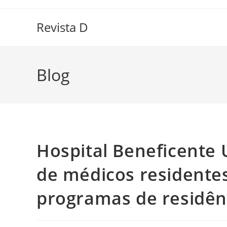
Ir
para
Revista D
o
conteúdo
Blog
Hospital Beneficente
de médicos residente
programas de residênc