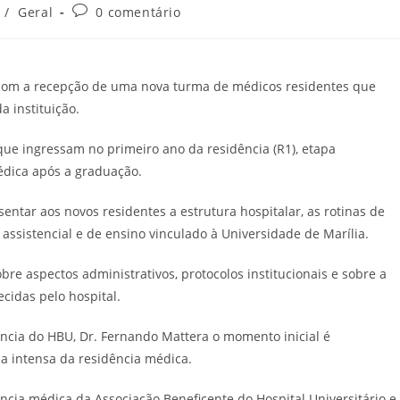
Comentários
/
Geral
0 comentário
do
post:
 com a recepção de uma nova turma de médicos residentes que
 instituição.
 que ingressam no primeiro ano da residência (R1), etapa
dica após a graduação.
ntar aos novos residentes a estrutura hospitalar, as rotinas de
ssistencial e de ensino vinculado à Universidade de Marília.
re aspectos administrativos, protocolos institucionais e sobre a
cidas pelo hospital.
cia do HBU, Dr. Fernando Mattera o momento inicial é
na intensa da residência médica.
cia médica da Associação Beneficente do Hospital Universitário e