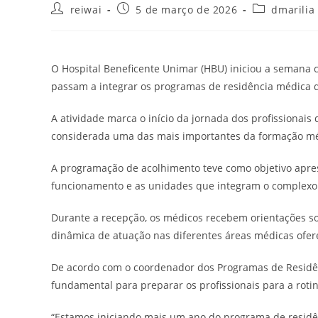
Autor
Post
Categoria
reiwai
5 de março de 2026
dmarilia
do
publicado:
do
post:
post:
O Hospital Beneficente Unimar (HBU) iniciou a semana
passam a integrar os programas de residência médica da
A atividade marca o início da jornada dos profissionais
considerada uma das mais importantes da formação mé
A programação de acolhimento teve como objetivo aprese
funcionamento e as unidades que integram o complexo a
Durante a recepção, os médicos recebem orientações sob
dinâmica de atuação nas diferentes áreas médicas ofere
De acordo com o coordenador dos Programas de Residên
fundamental para preparar os profissionais para a roti
“Estamos iniciando mais um ano do programa de residên