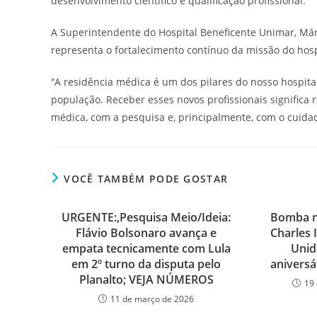
desenvolvimento científico e qualificação profissional.
A Superintendente do Hospital Beneficente Unimar, Márc
representa o fortalecimento contínuo da missão do hos
“A residência médica é um dos pilares do nosso hospita
população. Receber esses novos profissionais signific
médica, com a pesquisa e, principalmente, com o cuid
VOCÊ TAMBÉM PODE GOSTAR
URGENTE:,Pesquisa Meio/Ideia:
Bomba na
Flávio Bolsonaro avança e
Charles 
empata tecnicamente com Lula
Unid
em 2º turno da disputa pelo
anivers
Planalto; VEJA NÚMEROS
19 
11 de março de 2026