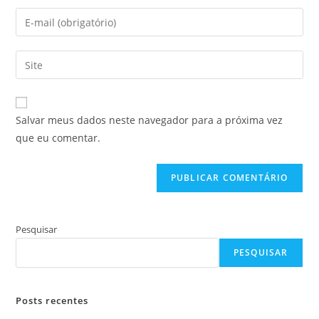
nome
Digite
ou
seu
nome
endereço
Digite
de
de
o
usuário
e-
URL
para
mail
do
comentar
Salvar meus dados neste navegador para a próxima vez
para
seu
que eu comentar.
comentar
site
(opcional)
Pesquisar
PESQUISAR
Posts recentes