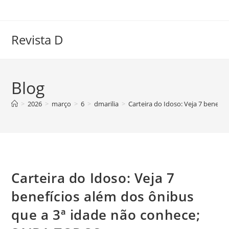
Ir
para
o
Revista D
conteúdo
Blog
>
2026
>
março
>
6
>
dmarilia
>
Carteira do Idoso: Veja 7 benefí
Carteira do Idoso: Veja 7
benefícios além dos ônibus
que a 3ª idade não conhece;