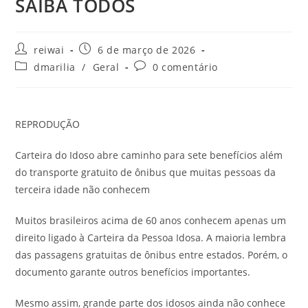
SAIBA TODOS
Autor
Post
reiwai
6 de março de 2026
do
publicado:
Categoria
Comentários
dmarilia
/
Geral
0 comentário
post:
do
do
post:
post:
REPRODUÇÃO
Carteira do Idoso abre caminho para sete benefícios além
do transporte gratuito de ônibus que muitas pessoas da
terceira idade não conhecem
Muitos brasileiros acima de 60 anos conhecem apenas um
direito ligado à Carteira da Pessoa Idosa. A maioria lembra
das passagens gratuitas de ônibus entre estados. Porém, o
documento garante outros benefícios importantes.
Mesmo assim, grande parte dos idosos ainda não conhece