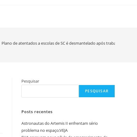
Plano de atentados a escolas de SC é desmantelado após trabalho de intel
Pesquisar
PESQUISAR
Posts recentes
Astronautas do Artemis II enfrentam sério
problema no espaço;VEJA