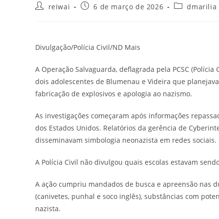
Autor
Post
Categoria
reiwai
6 de março de 2026
dmarilia
do
publicado:
do
post:
post:
Divulgação/Polícia Civil/ND Mais
A Operação Salvaguarda, deflagrada pela PCSC (Polícia C
dois adolescentes de Blumenau e Videira que planejav
fabricação de explosivos e apologia ao nazismo.
As investigações começaram após informações repassada
dos Estados Unidos. Relatórios da gerência de Cyberint
disseminavam simbologia neonazista em redes sociais.
A Polícia Civil não divulgou quais escolas estavam sen
A ação cumpriu mandados de busca e apreensão nas dua
(canivetes, punhal e soco inglês), substâncias com pote
nazista.