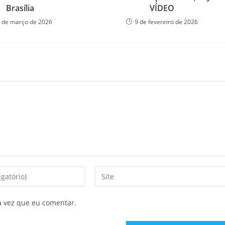
Brasília
VÍDEO
 de março de 2026
9 de fevereiro de 2026
Digite
o
URL
a vez que eu comentar.
do
seu