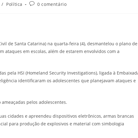
Comentários
/
Política
0 comentário
do
post:
ivil de Santa Catarina) na quarta-feira (4), desmantelou o plano de
am ataques em escolas, além de estarem envolvidos com a
s pela HSI (Homeland Security Investigations), ligada à Embaixad
eligência identificaram os adolescentes que planejavam ataques e
do ameaçadas pelos adolescentes.
s cidades e apreendeu dispositivos eletrônicos, armas brancas
ncial para produção de explosivos e material com simbologia