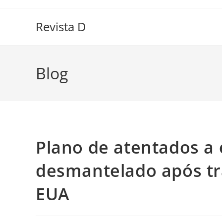
Ir
para
Revista D
o
conteúdo
Blog
Plano de atentados a 
desmantelado após tra
EUA