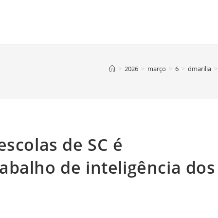
>
2026
>
março
>
6
>
dmarilia
>
escolas de SC é
balho de inteligência dos