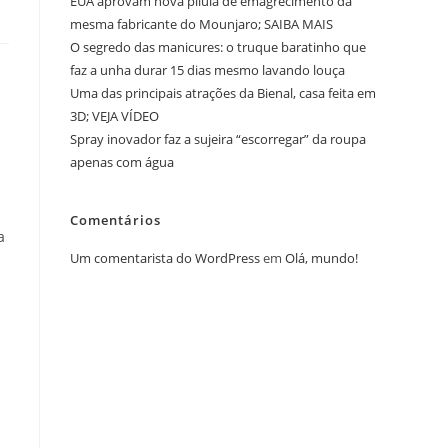
EUA aprovam nova pílula de emagrecimento da
mesma fabricante do Mounjaro; SAIBA MAIS
O segredo das manicures: o truque baratinho que
faz a unha durar 15 dias mesmo lavando louça
Uma das principais atrações da Bienal, casa feita em
3D; VEJA VÍDEO
Spray inovador faz a sujeira “escorregar” da roupa
apenas com água
Comentários
a
Um comentarista do WordPress
em
Olá, mundo!