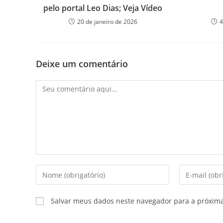
pelo portal Leo Dias; Veja Vídeo
20 de janeiro de 2026
4
Deixe um comentário
Comentário
Digite
Digite
seu
seu
nome
endereço
Salvar meus dados neste navegador para a próxim
ou
de
nome
e-