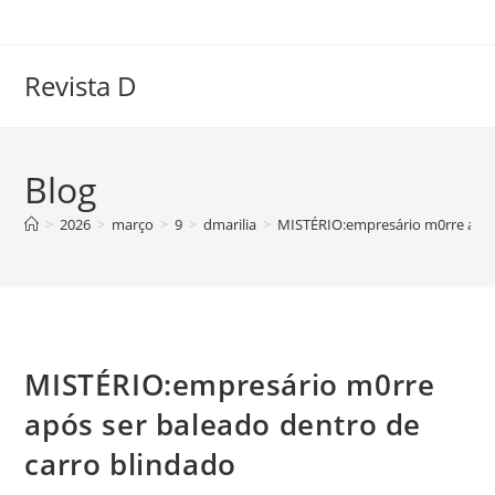
Ir
para
o
Revista D
conteúdo
Blog
>
2026
>
março
>
9
>
dmarilia
>
MISTÉRIO:empresário m0rre após
MISTÉRIO:empresário m0rre
após ser baleado dentro de
carro blindado