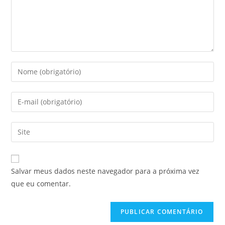
Digite
seu
nome
Digite
ou
seu
nome
endereço
Digite
de
de
o
usuário
e-
URL
para
mail
do
comentar
Salvar meus dados neste navegador para a próxima vez
para
seu
que eu comentar.
comentar
site
(opcional)