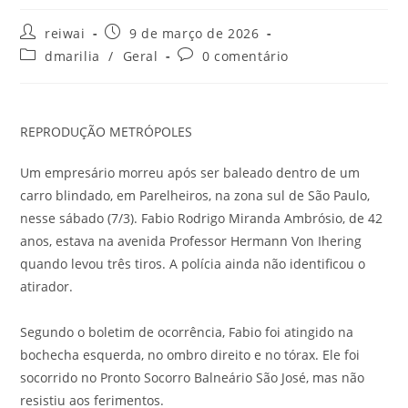
Autor
Post
reiwai
9 de março de 2026
do
publicado:
Categoria
Comentários
dmarilia
/
Geral
0 comentário
post:
do
do
post:
post:
REPRODUÇÃO METRÓPOLES
Um empresário morreu após ser baleado dentro de um
carro blindado, em Parelheiros, na zona sul de São Paulo,
nesse sábado (7/3). Fabio Rodrigo Miranda Ambrósio, de 42
anos, estava na avenida Professor Hermann Von Ihering
quando levou três tiros. A polícia ainda não identificou o
atirador.
Segundo o boletim de ocorrência, Fabio foi atingido na
bochecha esquerda, no ombro direito e no tórax. Ele foi
socorrido no Pronto Socorro Balneário São José, mas não
resistiu aos ferimentos.