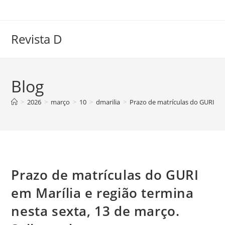
Ir
para
o
Revista D
conteúdo
Blog
>
2026
>
março
>
10
>
dmarilia
>
Prazo de matrículas do GURI em 
Prazo de matrículas do GURI
em Marília e região termina
nesta sexta, 13 de março.