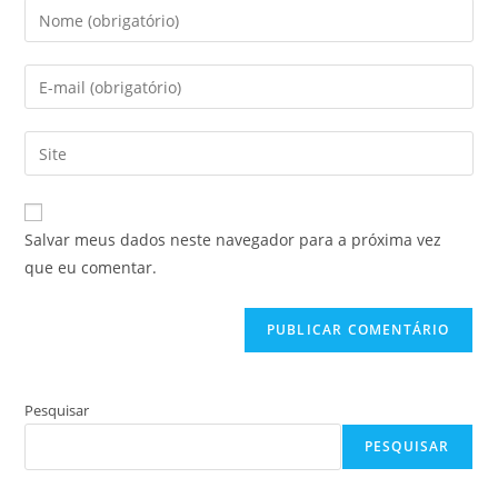
Digite
seu
nome
Digite
ou
seu
nome
endereço
Digite
de
de
o
usuário
e-
URL
para
mail
do
comentar
Salvar meus dados neste navegador para a próxima vez
para
seu
que eu comentar.
comentar
site
(opcional)
Pesquisar
PESQUISAR