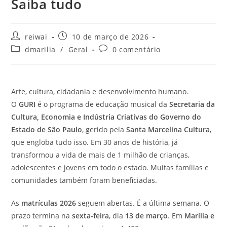
Saiba tudo
Autor
Post
reiwai
10 de março de 2026
do
publicado:
Categoria
Comentários
dmarilia
/
Geral
0 comentário
post:
do
do
post:
post:
Arte, cultura, cidadania e desenvolvimento humano.
O
GURI
é o programa de educação musical da
Secretaria da
Cultura, Economia e Indústria Criativas do Governo do
Estado de São Paulo
, gerido pela
Santa Marcelina Cultura
,
que engloba tudo isso. Em 30 anos de história, já
transformou a vida de mais de 1 milhão de crianças,
adolescentes e jovens em todo o estado. Muitas famílias e
comunidades também foram beneficiadas.
As
matrículas 2026
seguem abertas. É a última semana. O
prazo termina na
sexta-feira
, dia
13 de março
. Em
Marília e