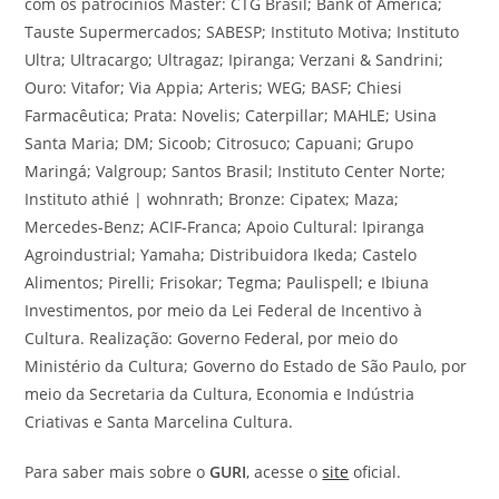
com os patrocínios Master: CTG Brasil; Bank of America;
Tauste Supermercados; SABESP; Instituto Motiva; Instituto
Ultra; Ultracargo; Ultragaz; Ipiranga; Verzani & Sandrini;
Ouro: Vitafor; Via Appia; Arteris; WEG; BASF; Chiesi
Farmacêutica; Prata: Novelis; Caterpillar; MAHLE; Usina
Santa Maria; DM; Sicoob; Citrosuco; Capuani; Grupo
Maringá; Valgroup; Santos Brasil; Instituto Center Norte;
Instituto athié | wohnrath; Bronze: Cipatex; Maza;
Mercedes-Benz; ACIF-Franca; Apoio Cultural: Ipiranga
Agroindustrial; Yamaha; Distribuidora Ikeda; Castelo
Alimentos; Pirelli; Frisokar; Tegma; Paulispell; e Ibiuna
Investimentos, por meio da Lei Federal de Incentivo à
Cultura. Realização: Governo Federal, por meio do
Ministério da Cultura; Governo do Estado de São Paulo, por
meio da Secretaria da Cultura, Economia e Indústria
Criativas e Santa Marcelina Cultura.
Para saber mais sobre o
GURI
, acesse o
site
oficial.