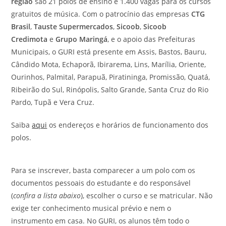
região
são 21 polos de ensino e 1.400 vagas para os cursos
gratuitos de música. Com o patrocínio das empresas
CTG
Brasil
,
Tauste Supermercados
,
Sicoob
,
Sicoob
Credimota
e
Grupo Maringá
,
e o apoio das Prefeituras
Municipais, o GURI está presente em Assis, Bastos, Bauru,
Cândido Mota, Echaporã, Ibirarema, Lins, Marília, Oriente,
Ourinhos, Palmital, Parapuã, Piratininga, Promissão, Quatá,
Ribeirão do Sul, Rinópolis, Salto Grande, Santa Cruz do Rio
Pardo, Tupã e Vera Cruz.
Saiba
aqui
os endereços e horários de funcionamento dos
polos.
Para se inscrever, basta comparecer a um polo com os
documentos pessoais do estudante e do responsável
(
confira a lista abaixo
), escolher o curso e se matricular. Não
exige ter conhecimento musical prévio e nem o
instrumento em casa. No GURI, os alunos têm todo o