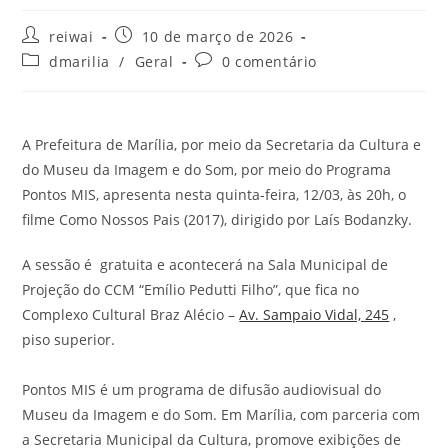
Autor
Post
reiwai
10 de março de 2026
do
publicado:
Categoria
Comentários
dmarilia
/
Geral
0 comentário
post:
do
do
post:
post:
A Prefeitura de Marília, por meio da Secretaria da Cultura e
do Museu da Imagem e do Som, por meio do Programa
Pontos MIS, apresenta nesta quinta-feira, 12/03, às 20h, o
filme Como Nossos Pais (2017), dirigido por Laís Bodanzky.
A sessão é gratuita e acontecerá na Sala Municipal de
Projeção do CCM “Emílio Pedutti Filho”, que fica no
Complexo Cultural Braz Alécio –
Av. Sampaio Vidal, 245
,
piso superior.
Pontos MIS é um programa de difusão audiovisual do
Museu da Imagem e do Som. Em Marília, com parceria com
a Secretaria Municipal da Cultura, promove exibições de