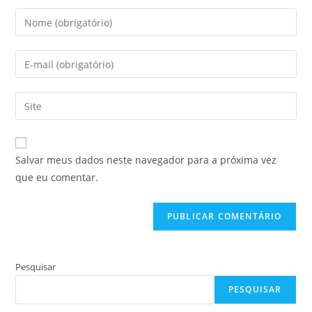
Digite
seu
nome
Digite
ou
seu
nome
endereço
Digite
de
de
o
usuário
e-
URL
para
mail
do
comentar
Salvar meus dados neste navegador para a próxima vez
para
seu
que eu comentar.
comentar
site
(opcional)
Pesquisar
PESQUISAR