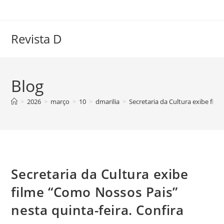
Ir
para
o
Revista D
conteúdo
Blog
>
2026
>
março
>
10
>
dmarilia
>
Secretaria da Cultura exibe film
Secretaria da Cultura exibe
filme “Como Nossos Pais”
nesta quinta-feira. Confira