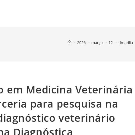
>
2026
>
março
>
12
>
dmarilia
 em Medicina Veterinária
ceria para pesquisa na
iagnóstico veterinário
a Diagnóstica