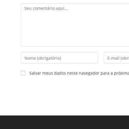
Comentário
Digite
Digite
seu
seu
nome
endereço
Salvar meus dados neste navegador para a próxim
ou
de
nome
e-
de
mail
usuário
para
para
comentar
comentar