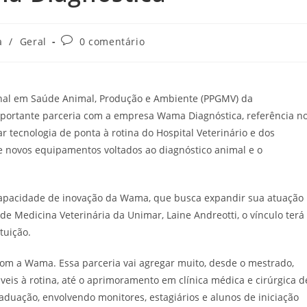
Comentários
a
/
Geral
0 comentário
do
post:
ional em Saúde Animal, Produção e Ambiente (PPGMV) da
mportante parceria com a empresa Wama Diagnóstica, referência n
ar tecnologia de ponta à rotina do Hospital Veterinário e dos
 novos equipamentos voltados ao diagnóstico animal e o
capacidade de inovação da Wama, que busca expandir sua atuação
e Medicina Veterinária da Unimar, Laine Andreotti, o vínculo terá
tuição.
com a Wama. Essa parceria vai agregar muito, desde o mestrado,
veis à rotina, até o aprimoramento em clínica médica e cirúrgica d
aduação, envolvendo monitores, estagiários e alunos de iniciação