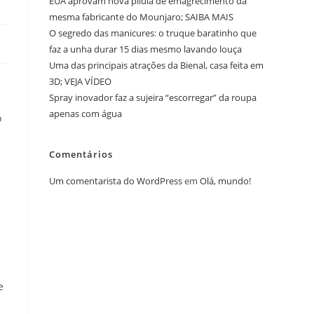
EUA aprovam nova pílula de emagrecimento da
mesma fabricante do Mounjaro; SAIBA MAIS
O segredo das manicures: o truque baratinho que
faz a unha durar 15 dias mesmo lavando louça
Uma das principais atrações da Bienal, casa feita em
3D; VEJA VÍDEO
Spray inovador faz a sujeira “escorregar” da roupa
apenas com água
o
Comentários
Um comentarista do WordPress
em
Olá, mundo!
e