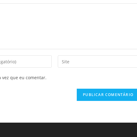
Digite
o
URL
a vez que eu comentar.
do
seu
site
(opcional)