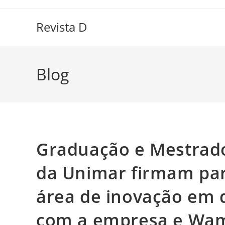
Ir
para
Revista D
o
conteúdo
Blog
Graduação e Mestrado
da Unimar firmam par
área de inovação em d
com a empresa e Wam