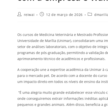
Autor
Post
Categoria
reiwai
12 de março de 2026
dmarili
do
publicado:
do
post:
post:
Os cursos de Medicina Veterinária e Mestrado Profiss
Universidade de Marília (Unimar), consolidaram uma i
setor de análises laboratoriais, com o objetivo de integr
programas de pós-graduação, permitindo a validação de
aprimoramento técnico de acadêmicos e profissionais.
A cooperação une a expertise acadêmica da Unimar à 
para o mercado pet. De acordo com a docente do curso d
um impacto direto em todos os níveis de ensino da insti
“É uma alegria muito grande estabelecer esse vínculo 
onde conseguiremos extrair informações inéditas aplicá
pequenos e grandes animais. Além disso, beneficia a gr