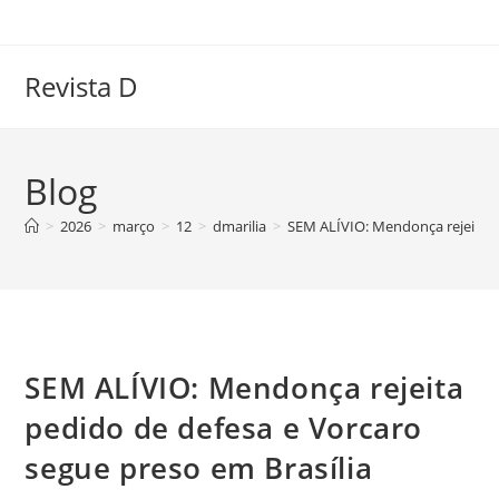
Ir
para
o
Revista D
conteúdo
Blog
>
2026
>
março
>
12
>
dmarilia
>
SEM ALÍVIO: Mendonça rejeita p
SEM ALÍVIO: Mendonça rejeita
pedido de defesa e Vorcaro
segue preso em Brasília