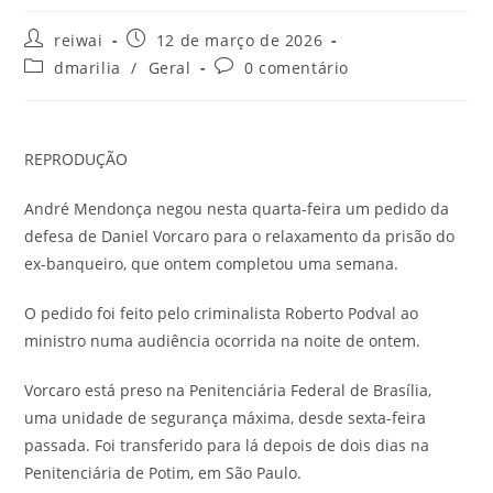
Autor
Post
reiwai
12 de março de 2026
do
publicado:
Categoria
Comentários
dmarilia
/
Geral
0 comentário
post:
do
do
post:
post:
REPRODUÇÃO
André Mendonça negou nesta quarta-feira um pedido da
defesa de Daniel Vorcaro para o relaxamento da prisão do
ex-banqueiro, que ontem completou uma semana.
O pedido foi feito pelo criminalista Roberto Podval ao
ministro numa audiência ocorrida na noite de ontem.
Vorcaro está preso na Penitenciária Federal de Brasília,
uma unidade de segurança máxima, desde sexta-feira
passada. Foi transferido para lá depois de dois dias na
Penitenciária de Potim, em São Paulo.