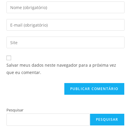
Digite
seu
nome
Digite
ou
seu
nome
endereço
Digite
de
de
o
usuário
e-
URL
para
mail
do
comentar
Salvar meus dados neste navegador para a próxima vez
para
seu
que eu comentar.
comentar
site
(opcional)
Pesquisar
PESQUISAR