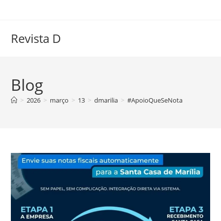
Ir
para
o
Revista D
conteúdo
Blog
>
2026
>
março
>
13
>
dmarilia
>
#ApoioQueSeNota