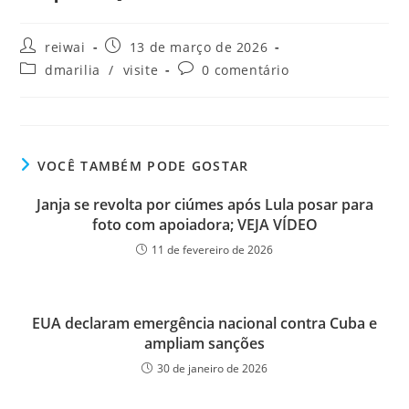
Autor
Post
reiwai
13 de março de 2026
do
publicado:
Categoria
Comentários
dmarilia
/
visite
0 comentário
post:
do
do
post:
post:
VOCÊ TAMBÉM PODE GOSTAR
Janja se revolta por ciúmes após Lula posar para
foto com apoiadora; VEJA VÍDEO
11 de fevereiro de 2026
EUA declaram emergência nacional contra Cuba e
ampliam sanções
30 de janeiro de 2026