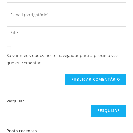
seu
nome
Digite
ou
seu
nome
endereço
Digite
de
de
o
usuário
e-
URL
para
mail
do
comentar
Salvar meus dados neste navegador para a próxima vez
para
seu
que eu comentar.
comentar
site
(opcional)
Pesquisar
PESQUISAR
Posts recentes