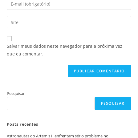
Digite
ou
seu
nome
endereço
Digite
de
de
o
usuário
e-
URL
para
mail
do
comentar
Salvar meus dados neste navegador para a próxima vez
para
seu
que eu comentar.
comentar
site
(opcional)
Pesquisar
PESQUISAR
Posts recentes
Astronautas do Artemis II enfrentam sério problema no