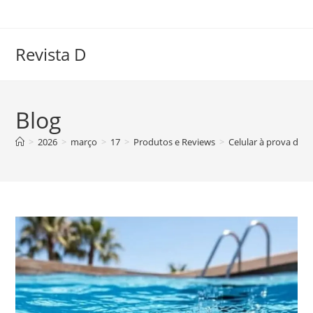
Ir
para
o
Revista D
conteúdo
Blog
>
2026
>
março
>
17
>
Produtos e Reviews
>
Celular à prova d’á