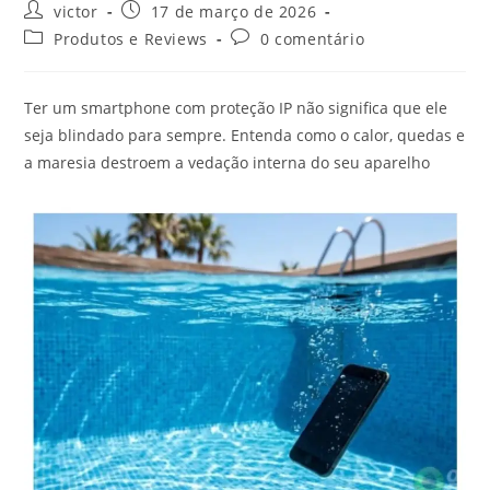
Autor
Post
victor
17 de março de 2026
do
publicado:
Categoria
Comentários
Produtos e Reviews
0 comentário
post:
do
do
post:
post:
Ter um smartphone com proteção IP não significa que ele
seja blindado para sempre. Entenda como o calor, quedas e
a maresia destroem a vedação interna do seu aparelho