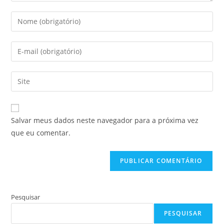
Digite
seu
nome
Digite
ou
seu
nome
endereço
Digite
de
de
o
usuário
e-
URL
para
mail
do
comentar
Salvar meus dados neste navegador para a próxima vez
para
seu
que eu comentar.
comentar
site
(opcional)
Pesquisar
PESQUISAR