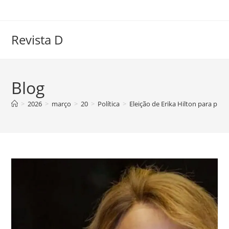
Ir
para
o
Revista D
conteúdo
Blog
>
2026
>
março
>
20
>
Política
>
Eleição de Erika Hilton para pre