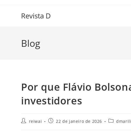
Ir
para
Revista D
o
conteúdo
Blog
Por que Flávio Bolsona
investidores
Autor
Post
Categoria
reiwai
22 de janeiro de 2026
dmaril
do
publicado:
do