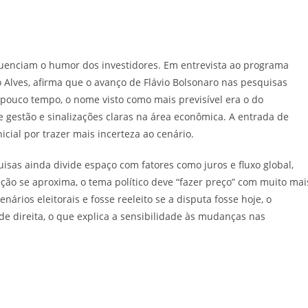
post:
fluenciam o humor dos investidores. Em entrevista ao programa
o Alves, afirma que o avanço de Flávio Bolsonaro nas pesquisas
 pouco tempo, o nome visto como mais previsível era o do
de gestão e sinalizações claras na área econômica. A entrada de
icial por trazer mais incerteza ao cenário.
isas ainda divide espaço com fatores como juros e fluxo global,
ção se aproxima, o tema político deve “fazer preço” com muito mai
ários eleitorais e fosse reeleito se a disputa fosse hoje, o
e direita, o que explica a sensibilidade às mudanças nas