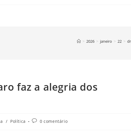
>
2026
>
janeiro
>
22
>
dm
ro faz a alegria dos
Comentários
ia
/
Política
0 comentário
do