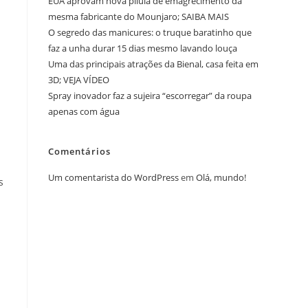
EUA aprovam nova pílula de emagrecimento da
mesma fabricante do Mounjaro; SAIBA MAIS
O segredo das manicures: o truque baratinho que
faz a unha durar 15 dias mesmo lavando louça
Uma das principais atrações da Bienal, casa feita em
3D; VEJA VÍDEO
Spray inovador faz a sujeira “escorregar” da roupa
apenas com água
Comentários
Um comentarista do WordPress
em
Olá, mundo!
s